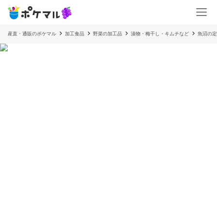
産直・通販のポケマル
加工食品
野菜の加工品
漬物・梅干し・キムチなど
魚沼の定