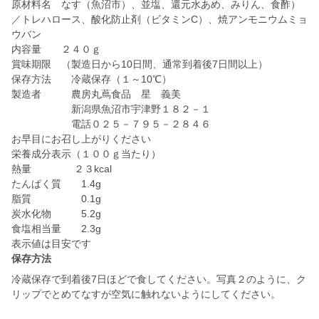
原材料名 なす（魚沼市）、並塩、還元水あめ、みりん、食酢）
／トレハロース、酸化防止剤（ビタミンC）、焼アンモニウムミョ
ウバン
内容量 ２４０ｇ
賞味期限 （製造日から10日間、通常到着後7日間以上）
保存方法 冷蔵保存（１～10℃）
製造者 農房丸蔦食品 星 義美
新潟県魚沼市宇津野１８２－１
電話０２５－７９５－２８４６
お早目にお召し上がりください
栄養成分表示（１００ｇ当たり）
熱量 ２３kcal
たんぱく質 1.4g
脂質 0.1g
炭水化物 5.2g
食塩相当量 2.3g
保存方法
冷蔵保存で到着後7日ほどで食してください。写真２のように、ク
リップでとめてなすが空気に触れないようにしてください。