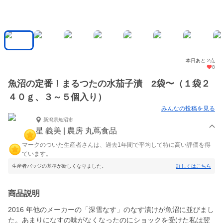
本日あと 2点
8
魚沼の定番！まるつたの水茄子漬 2袋〜（１袋２
４０ｇ、３～５個入り）
みんなの投稿を見る
新潟県魚沼市
星 義美 | 農房 丸蔦食品
マークのついた生産者さんは、過去1年間で平均して特に高い評価を得
ています。
生産者バッジの基準が新しくなりました。
詳しくはこちら
商品説明
2016 年他のメーカーの「深雪なす」のなす漬けが魚沼に並びまし
た。あまりになすの味がなくなったのにショックを受けた私は翌