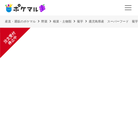
産直・通販のポケマル
野菜
根菜・土物類
菊芋
鹿児島県産 スーパーフード 菊芋
注
文
受
付
停
止
中