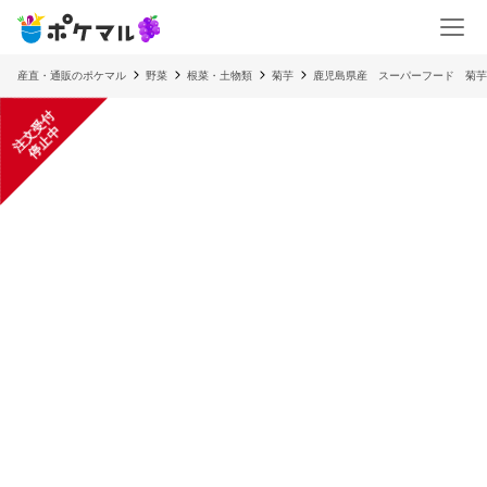
産直・通販のポケマル
野菜
根菜・土物類
菊芋
鹿児島県産 スーパーフード 菊芋
注
文
受
付
停
止
中