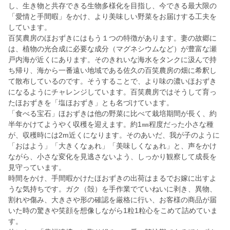
し、生き物と共存できる生物多様化を目指し、今できる最⼤限の
「愛情と⼿間暇」をかけ、より美味しい野菜をお届けする工夫を
しています。
百笑農房のほおずきにはもう１つの特徴があります。妻の故郷に
は、植物の光合成に必要な成分（マグネシウムなど）が豊富な瀬
戸内海が近くにあります。そのきれいな海水をタンクに汲んで持
ち帰り、海から一番遠い地域である佐久の百笑農房の畑に希釈し
て散布しているのです。そうすることで、より味の濃いほおずき
になるようにチャレンジしています。百笑農房ではそうして育っ
たほおずきを「塩ほおずき」とも名づけています。
「食べる宝石」ほおずきは他の野菜に比べて栽培期間が長く、約
半年かけてようやく収穫を迎えます。約1㎜程度だった小さな種
が、収穫時には2m近くになります。そのあいだ、我が子のように
「おはよう」「大きくなぁれ」「美味しくなぁれ」と、声をかけ
ながら、小さな変化を見逃さないよう、しっかり観察して成長を
見守っています。
時間をかけ、手間暇かけたほおずきの出荷はまるでお嫁に出すよ
うな気持ちです。ガク（殻）を手作業でていねいに剥き、異物、
割れや傷み、大きさや形の確認を厳格に行い、お客様の商品が届
いた時の驚きや笑顔を想像しながら1粒1粒心をこめて詰めていま
す。