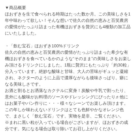
▼商品概要
ほおずきを生で食べられる時期はたった数か月。この美味しさを1
年中味わって欲しい！そんな想いで佐久の自然の恵みと百笑農房
の愛情がたっぷり詰まった有機ほおずきを贅沢にも4種類の加工品
にいたしました。
・「飲む宝石」ほおずき100%ドリンク
佐久の自然の恵みと百笑農房の愛情がたっぷり詰まった希少な有
機ほおずきを食べているかのような“そのまま”の美味しさをお楽し
み頂けるドリンクにしました。1瓶に贅沢にもたっぷり「約30粒」
分入っています。絶妙な酸味と甘味、大人の苦味がギュッと凝縮
され、ネクターのように上品で濃厚ながらも後味さっぱり。癖に
なる美味しさです。
お酒と割るとお洒落なカクテルに変身！炭酸や牛乳で割ったり、
意外にも酸味がお料理のソースやドレッシングにぴったり♬他に
はお菓子やパン作りに・・・様々なシーンでお楽しみ頂けます。
この年しか味わえないドリンクはとても色鮮やかなオレンジ色
で、まさしく「飲む宝石」です。実物を是非、ご覧ください。
※まれに黒い粒が入っている場合がございますが、ほおずきの成
分です。気になる場合は取り除いてお召し上がりください。