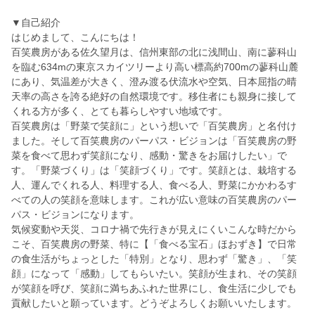
▼自己紹介
はじめまして、こんにちは！
百笑農房がある佐久望月は、信州東部の北に浅間⼭、南に蓼科⼭
を臨む634mの東京スカイツリーより高い標⾼約700mの蓼科山麓
にあり、気温差が⼤きく、澄み渡る伏流⽔や空気、⽇本屈指の晴
天率の⾼さを誇る絶好の⾃然環境です。移住者にも親身に接して
くれる方が多く、とても暮らしやすい地域です。
百笑農房は「野菜で笑顔に」という想いで「百笑農房」と名付け
ました。そして百笑農房のパーパス・ビジョンは「百笑農房の野
菜を食べて思わず笑顔になり、感動・驚きをお届けしたい」で
す。「野菜づくり」は「笑顔づくり」です。笑顔とは、栽培する
人、運んでくれる人、料理する人、食べる人、野菜にかかわるす
べての人の笑顔を意味します。これが広い意味の百笑農房のパー
パス・ビジョンになります。
気候変動や天災、コロナ禍で先行きが見えにくいこんな時だから
こそ、百笑農房の野菜、特に【「食べる宝石」ほおずき】で日常
の食生活がちょっとした「特別」となり、思わず「驚き」、「笑
顔」になって「感動」してもらいたい。笑顔が生まれ、その笑顔
が笑顔を呼び、笑顔に満ちあふれた世界にし、食生活に少しでも
貢献したいと願っています。どうぞよろしくお願いいたします。