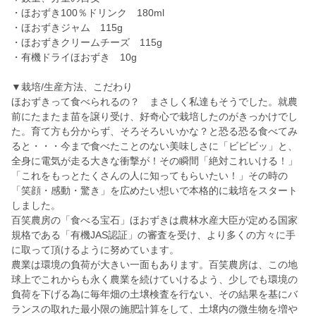
・ほおずき100％ドリンク 180ml
・ほおずきジャム 115g
・ほおずきクリームチーズ 115g
・有機ドライほおずき 10g
▼栽培/生産方法、こだわり
ほおずきって食べられるの？ まさしく私達もそうでした。就農
前にたまたま苗を譲り受け、好奇心で栽培したのがきっかけでし
た。育て方も分からず、そろそろいいかな？と恐る恐る食べてみ
ると・・・今まで食べたことのない美味しさに「ビビビッ」と、
全身に電気が走る大きな衝撃が！その瞬間「絶対これいける！」
「これをもっとたくさんの人に知ってもらいたい！」その時の
「笑顔・感動・驚き」を広めたい想いで本格的に栽培をスタート
しました。
百笑農房の「食べる宝石」ほおずきは農林水産大臣が定める国家
規格である「有機JAS認証」の審査を受け、より多くの方々に手
に取って頂けるように努めています。
農業は環境の負荷が大きい一面もあります。百笑農房は、この地
球上でこれからも永く農業を続けていけるよう、少しでも環境の
負荷を下げる為に毎年畑の⼟壌検査を⾏ない、その結果を基にバ
ランスの取れた最小限の施肥計算をして、土壌内の微生物を増や