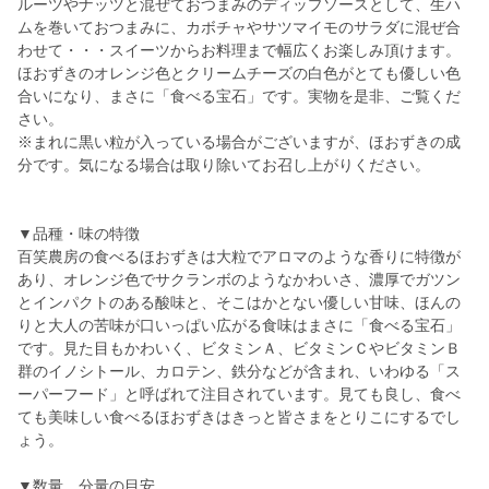
ルーツやナッツと混ぜておつまみのディップソースとして、生ハ
ムを巻いておつまみに、カボチャやサツマイモのサラダに混ぜ合
わせて・・・スイーツからお料理まで幅広くお楽しみ頂けます。
ほおずきのオレンジ色とクリームチーズの白色がとても優しい色
合いになり、まさに「食べる宝石」です。実物を是非、ご覧くだ
さい。
※まれに黒い粒が入っている場合がございますが、ほおずきの成
分です。気になる場合は取り除いてお召し上がりください。
▼品種・味の特徴
百笑農房の食べるほおずきは大粒でアロマのような香りに特徴が
あり、オレンジ色でサクランボのようなかわいさ、濃厚でガツン
とインパクトのある酸味と、そこはかとない優しい甘味、ほんの
りと大人の苦味が口いっぱい広がる食味はまさに「食べる宝石」
です。見た目もかわいく、ビタミンＡ、ビタミンＣやビタミンＢ
群のイノシトール、カロテン、鉄分などが含まれ、いわゆる「ス
ーパーフード」と呼ばれて注目されています。見ても良し、食べ
ても美味しい食べるほおずきはきっと皆さまをとりこにするでし
ょう。
▼数量、分量の目安