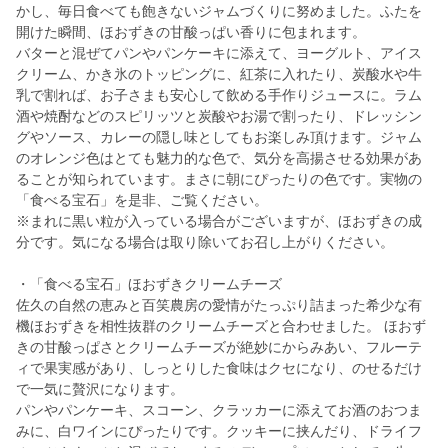
かし、毎日食べても飽きないジャムづくりに努めました。ふたを
開けた瞬間、ほおずきの甘酸っぱい香りに包まれます。
バターと混ぜてパンやパンケーキに添えて、ヨーグルト、アイス
クリーム、かき氷のトッピングに、紅茶に入れたり、炭酸水や牛
乳で割れば、お子さまも安心して飲める手作りジュースに。ラム
酒や焼酎などのスピリッツと炭酸やお湯で割ったり、ドレッシン
グやソース、カレーの隠し味としてもお楽しみ頂けます。ジャム
のオレンジ色はとても魅力的な色で、気分を高揚させる効果があ
ることが知られています。まさに朝にぴったりの色です。実物の
「食べる宝石」を是非、ご覧ください。
※まれに黒い粒が入っている場合がございますが、ほおずきの成
分です。気になる場合は取り除いてお召し上がりください。
・「食べる宝石」ほおずきクリームチーズ
佐久の自然の恵みと百笑農房の愛情がたっぷり詰まった希少な有
機ほおずきを相性抜群のクリームチーズと合わせました。 ほおず
きの甘酸っぱさとクリームチーズが絶妙にからみあい、フルーテ
ィで果実感があり、しっとりした食味はクセになり、のせるだけ
で一気に贅沢になります。
パンやパンケーキ、スコーン、クラッカーに添えてお酒のおつま
みに、白ワインにぴったりです。クッキーに挟んだり、ドライフ