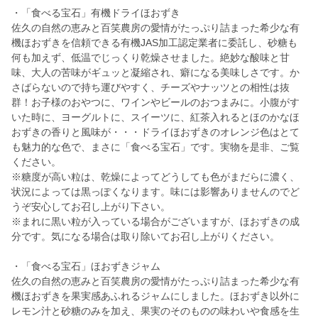
・「食べる宝石」有機ドライほおずき
佐久の自然の恵みと百笑農房の愛情がたっぷり詰まった希少な有
機ほおずきを信頼できる有機JAS加工認定業者に委託し、砂糖も
何も加えず、低温でじっくり乾燥させました。絶妙な酸味と甘
味、大人の苦味がギュッと凝縮され、癖になる美味しさです。か
さばらないので持ち運びやすく、チーズやナッツとの相性は抜
群！お子様のおやつに、ワインやビールのおつまみに。小腹がす
いた時に、ヨーグルトに、スイーツに、紅茶入れるとほのかなほ
おずきの香りと風味が・・・ドライほおずきのオレンジ色はとて
も魅力的な色で、まさに「食べる宝石」です。実物を是非、ご覧
ください。
※糖度が高い粒は、乾燥によってどうしても色がまだらに濃く、
状況によっては黒っぽくなります。味には影響ありませんのでど
うぞ安心してお召し上がり下さい。
※まれに黒い粒が入っている場合がございますが、ほおずきの成
分です。気になる場合は取り除いてお召し上がりください。
・「食べる宝石」ほおずきジャム
佐久の自然の恵みと百笑農房の愛情がたっぷり詰まった希少な有
機ほおずきを果実感あふれるジャムにしました。ほおずき以外に
レモン汁と砂糖のみを加え、果実のそのものの味わいや食感を生