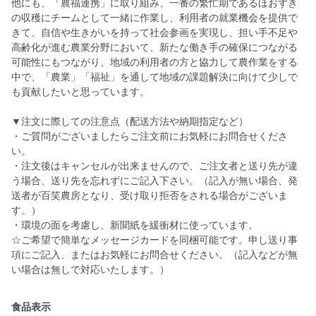
他にも、「農福連携」に取り組み、一番の繁忙期であるほおずき
の収穫にチームとして一緒に作業し、利用者の就業機会を提供で
きて、自信や生きがいを持って社会参画を実現し、担い手不足や
高齢化が進む農業分野において、新たな働き手の確保につながる
可能性にもつながり、地域の利⽤者の⽅と協⼒して農作業をする
中で、「農業」「福祉」を通して地域の課題解決に向けて少しで
も貢献したいと思っています。
▼注文に際しての注意点（配送方法や納期指定など）
・ご質問がございましたらご注文前にお気軽にお問合せくださ
い。
・注文後はキャンセルが出来ませんので、ご注文者と送り先が違
う場合、送り先を忘れずにご記入下さい。（記入が無い場合、発
送者が百笑農房となり、受け取り拒否をされる場合がございま
す。）
・環境の面を考慮し、新聞紙を緩衝材に使っています。
☆ご希望で簡単なメッセージカードを同梱可能です。申し送り事
項にご記入、またはお気軽にお問合せください。（記入などが無
食品表示