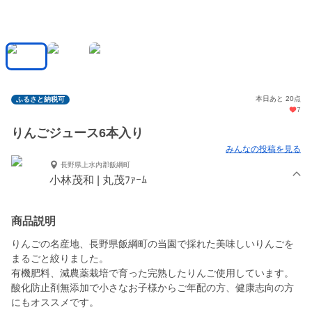
本日あと 20点
ふるさと納税可
7
りんごジュース6本入り
みんなの投稿を見る
長野県上水内郡飯綱町
小林茂和 | 丸茂ﾌｧｰﾑ
商品説明
りんごの名産地、長野県飯綱町の当園で採れた美味しいりんごを
まるごと絞りました。
有機肥料、減農薬栽培で育った完熟したりんご使用しています。
酸化防止剤無添加で小さなお子様からご年配の方、健康志向の方
にもオススメです。