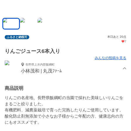
本日あと 20点
ふるさと納税可
7
りんごジュース6本入り
みんなの投稿を見る
長野県上水内郡飯綱町
小林茂和 | 丸茂ﾌｧｰﾑ
商品説明
りんごの名産地、長野県飯綱町の当園で採れた美味しいりんごを
まるごと絞りました。
有機肥料、減農薬栽培で育った完熟したりんご使用しています。
酸化防止剤無添加で小さなお子様からご年配の方、健康志向の方
にもオススメです。