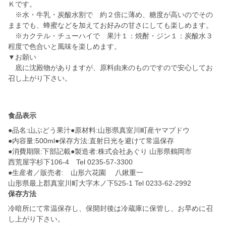
Ｋです。
※水・牛乳・炭酸水割で 約２倍に薄め、糖度が高いのでその
ままでも、蜂蜜などを加えてお好みの甘さにしても楽しめます。
※カクテル・チューハイで 果汁１：焼酎・ジン１：炭酸水３
程度で色合いと風味を楽しめます。
▼お願い
底に沈殿物がありますが、原料由来のものですので安心してお
召し上がり下さい。
食品表示
●品名:山ぶどう果汁●原材料:山形県真室川町産ヤマブドウ
●内容量:500ml●保存方法:直射日光を避けて常温保存
●消費期限:下部記載●製造者:株式会社あぐり 山形県鶴岡市
西荒屋字杉下106-4 Tel 0235-57-3300
●生産者／販売者: 山形六花園 八鍬重一
山形県最上郡真室川町大字木ノ下525-1 Tel 0233-62-2992
保存方法
冷暗所にて常温保存し、保開封後は冷蔵庫に保管し、お早めに召
し上がり下さい。