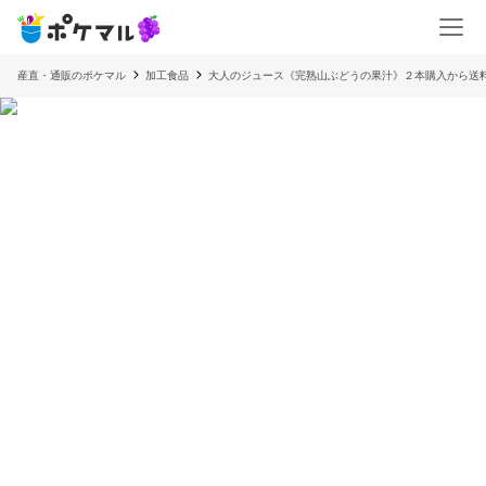
産直・通販のポケマル
加工食品
大人のジュース《完熟山ぶどうの果汁》２本購入から送