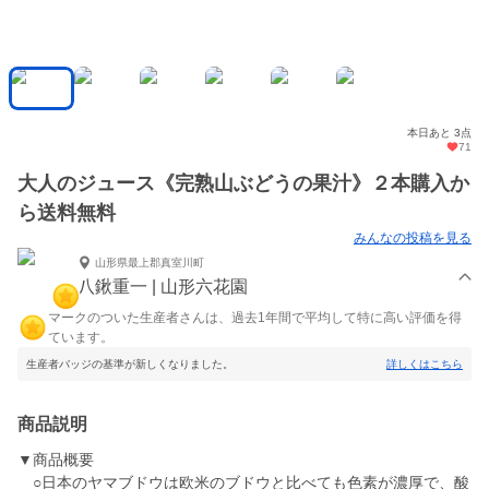
本日あと 3点
71
大人のジュース《完熟山ぶどうの果汁》２本購入か
ら送料無料
みんなの投稿を見る
山形県最上郡真室川町
八鍬重一 | 山形六花園
マークのついた生産者さんは、過去1年間で平均して特に高い評価を得
ています。
生産者バッジの基準が新しくなりました。
詳しくはこちら
商品説明
▼商品概要
○日本のヤマブドウは欧米のブドウと比べても色素が濃厚で、酸