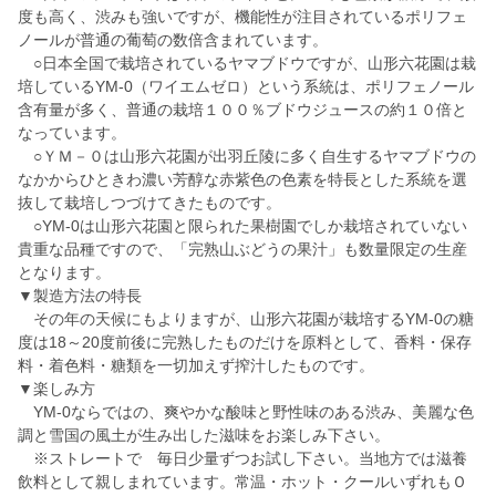
度も高く、渋みも強いですが、機能性が注目されているポリフェ
ノールが普通の葡萄の数倍含まれています。
○日本全国で栽培されているヤマブドウですが、山形六花園は栽
培しているYM-0（ワイエムゼロ）という系統は、ポリフェノール
含有量が多く、普通の栽培１００％ブドウジュースの約１０倍と
なっています。
○ＹＭ－０は山形六花園が出羽丘陵に多く自生するヤマブドウの
なかからひときわ濃い芳醇な赤紫色の色素を特長とした系統を選
抜して栽培しつづけてきたものです。
○YM-0は山形六花園と限られた果樹園でしか栽培されていない
貴重な品種ですので、「完熟山ぶどうの果汁」も数量限定の生産
となります。
▼製造方法の特長
その年の天候にもよりますが、山形六花園が栽培するYM-0の糖
度は18～20度前後に完熟したものだけを原料として、香料・保存
料・着色料・糖類を一切加えず搾汁したものです。
▼楽しみ方
YM-0ならではの、爽やかな酸味と野性味のある渋み、美麗な色
調と雪国の風土が生み出した滋味をお楽しみ下さい。
※ストレートで 毎日少量ずつお試し下さい。当地方では滋養
飲料として親しまれています。常温・ホット・クールいずれもＯ