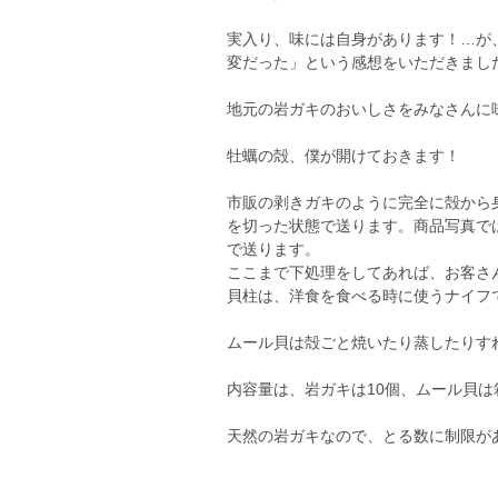
実入り、味には自身があります！…が
変だった」という感想をいただきまし
地元の岩ガキのおいしさをみなさんに
牡蠣の殻、僕が開けておきます！
市販の剥きガキのように完全に殻から
を切った状態で送ります。商品写真で
で送ります。
ここまで下処理をしてあれば、お客さ
貝柱は、洋食を食べる時に使うナイフ
ムール貝は殻ごと焼いたり蒸したりす
内容量は、岩ガキは10個、ムール貝は
天然の岩ガキなので、とる数に制限が