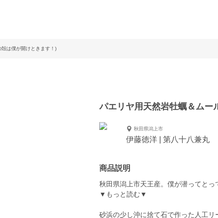
の殻は僕が開けときます！)
パエリヤ用天然岩牡蠣＆ムール
秋田県潟上市
伊藤徳洋 | 第八十八兼丸
商品説明
秋田県潟上市天王産。僕が潜ってとっ
▼もっと読む▼
砂浜の少し沖に捨て石で作った人工リ