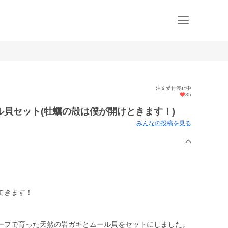
注文受付停止中
35
貝セット(牡蠣の殻は僕が開けときます！)
みんなの投稿を見る
てきます！
ーフで育った天然の岩ガキとムール貝をセットにしました。