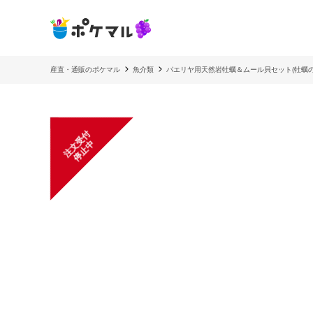
産直・通販のポケマル
魚介類
パエリヤ用天然岩牡蠣＆ムール貝セット(牡蠣
注
文
受
付
停
止
中