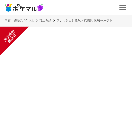
産直・通販のポケマル
加工食品
フレッシュ！摘みたて濃厚バジルペースト
注
文
受
付
停
止
中