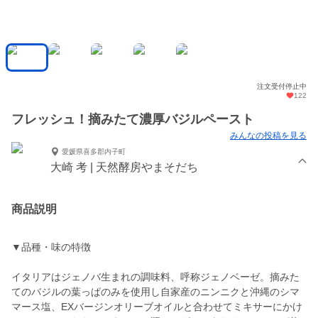
注文受付停止中
122
フレッシュ！摘みたて濃厚バジルペースト
みんなの投稿を見る
愛媛県喜多郡内子町
大崎 考 | 天然酵房やまそだち
商品説明
▼品種・味の特徴
イタリアはジェノバ生まれの調味料、呼称ジェノベーゼ。摘みた
てのバジルの葉っぱのみを使用し自家産のニンニクと沖縄のシマ
マース塩、EXバージンオリーブオイルと合わせてミキサーにかけ