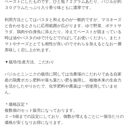
ペーストにしたものです。ひと瓶７２グラムあたり、バジルが約
３０グラムたっぷり入り香り味ともに濃厚です。
利用方法としてはパスタと和えるのが一般的ですが、マヨネーズ
と合わせるとさらに応用範囲が広がります。ゆで野菜、ポテトサ
ラダ、鶏肉や白身魚に添えたり。冷えてペーストが固まっている
時は油やパスタのゆで汁などでのばしてお使いください。またト
マトやチーズととても相性が良いのでそれらを加えるとなお一層
美味しく召し上がれます。
▼栽培/生産方法、こだわり
バジルとニンニクの栽培に関しては当農場のこだわりである自家
産の鶏糞ボカシ肥料や落ち葉たい肥を施用し、植物本来の生命力
を活かしたやりかたで、化学肥料や農薬は一切使用していませ
ん。
＊価格設定＊
複数個のセット販売になっております。
２～5個までの設定にしており、個数が増えるごとに一個当たりの
価格が安くなりお得になります。