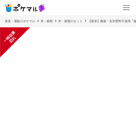
産直・通販のポケマル
米・穀類
米・穀類のセット
【新米】農薬・化学肥料不使用『厳選
一
在
庫
切
時
れ