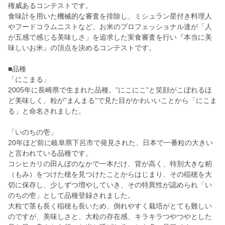
権威あるコンテストです。
食味計を用いた機械的な審査を排除し、ミシュラン星付き料理人
やフードコラムニストなど、お米のプロフェッショナル達が「人
が五感で感じる美味しさ」を追求した実食審査を行い『本当に美
味しいお米』の頂点を決めるコンテストです。
■品種
「にこまる」
2005年に長崎県で生まれた品種。”にこにこ”と笑顔がこぼれるほ
ど美味しく、粒が”まんまる”で見た目がかわいいことから「にこま
る」と命名されました。
「いのちの壱」
20年ほど前に岐阜県下呂市で発見された、日本で一番粒の大きい
と言われている品種です。
コシヒカリの田んぼのなかで一本だけ、背が高く、特別大きな籾
（もみ）をつけた穂を見つけたことからはじまり、その稲穂を大
切に保存し、少しずつ増やしていき、その特異性が認められ「い
のちの壱」として品種登録されました。
大粒で茎も長く稲穂も長いため、倒れやすく栽培がとても難しい
のですが、美味しさと、大粒の存在感、キラキラつやつやとした