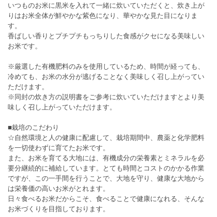
いつものお米に黒米を入れて一緒に炊いていただくと、炊き上が
りはお米全体が鮮やかな紫色になり、華やかな見た目になりま
す。
香ばしい香りとプチプチもっちりした食感がクセになる美味しい
お米です。
※厳選した有機肥料のみを使用しているため、時間が経っても、
冷めても、お米の水分が逃げることなく美味しく召し上がってい
ただけます。
※同封の炊き方の説明書をご参考に炊いていただけますとより美
味しく召し上がっていただけます。
■栽培のこだわり
☆自然環境と人の健康に配慮して、栽培期間中、農薬と化学肥料
を一切使わずに育てたお米です。
また、お米を育てる大地には、有機成分の栄養素とミネラルを必
要分継続的に補給しています。とても時間とコストのかかる作業
ですが、この一手間を行うことで、大地を守り、健康な大地から
は栄養価の高いお米がとれます。
日々食べるお米だからこそ、食べることで健康になれる、そんな
お米づくりを目指しております。