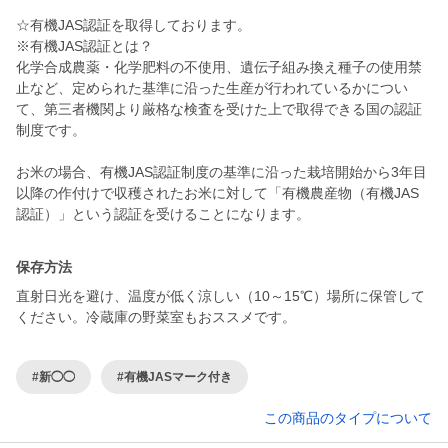
☆有機JAS認証を取得しております。
※有機JAS認証とは？
化学合成農薬・化学肥料の不使用、遺伝子組み換え種子の使用禁
止など、定められた基準に沿った生産が行われているかについ
て、第三者機関より厳格な検査を受けた上で取得できる国の認証
制度です。
お米の場合、有機JAS認証制度の基準に沿った栽培開始から3年目
以降の作付けで収穫されたお米に対して「有機農産物（有機JAS
保存方法
直射日光を避け、温度が低く涼しい（10～15℃）場所に保管して
ください。冷蔵庫の野菜室もおススメです。
#新◯◯
#有機JASマーク付き
この商品のタイプについて