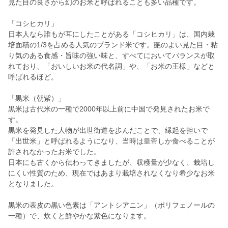
見た目の良さから幻のお米と呼ばれることも多い品種です。
「コシヒカリ」
日本人なら誰もが耳にしたことがある「コシヒカリ」は、国内栽
培面積の1/3を占める人気のブランド米です。艶のよい見た目・粘
り気のある食感・旨味の強い味と、すべてにおいてバランスが取
れており、「おいしいお米の代名詞」や、「お米の王様」などと
呼ばれるほど。
「黒米（朝紫）」
黒米は古代米の一種で2000年以上前に中国で発見されたお米で
す。
黒米を発見した人物が出世街道を歩んだことで、縁起を担いで
「出世米」と呼ばれるようになり、当時は皇帝しか食べることが
許されなかったお米でした。
日本にも古くから伝わってきましたが、収穫量が少なく、栽培し
にくい性質のため、現在ではあまり栽培されなくなり希少なお米
となりました。
黒米の表皮の黒い色素は「アントシアニン」（ポリフェノールの
一種）で、炊くと鮮やかな紫色になります。