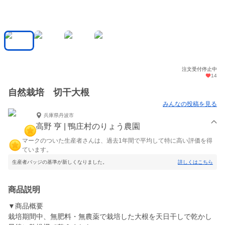
注文受付停止中
14
自然栽培 切干大根
みんなの投稿を見る
兵庫県丹波市
高野 亨 | 鴨庄村のりょう農園
マークのついた生産者さんは、過去1年間で平均して特に高い評価を得
ています。
生産者バッジの基準が新しくなりました。
詳しくはこちら
商品説明
▼商品概要
栽培期間中、無肥料・無農薬で栽培した大根を天日干しで乾かし