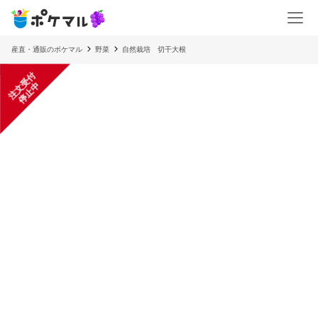
産直・通販のポケマル
野菜
自然栽培 切干大根
注
文
受
付
停
止
中