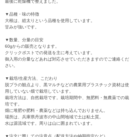
最後に乾燥機で整えました。
▼品種・味の特徴
大根は、総太りという品種を使用しています。
甘みが強いです。
▼数量、分量の目安
60gからの販売となります。
クリックポストでの発送を主に考えています。
御入用の分量などあれば対応させていただきますのでご連絡くだ
さい。
▼栽培/生産方法、こだわり
脱プラの観点より、黒マルチなどの農業用プラスチック資材は使
用していない畑で栽培しています。
栽培方法は、自然栽培です。栽培期間中、無肥料・無農薬での栽
培です。
畑に堆肥や肥料・農薬などは持ち込んでおりません。
場所は、兵庫県丹波市の中山間地域で土は粘土質。
水は源流域です。周りは山に囲まれています。
▼注文に際しての注意点（配送方法や納期指定など）