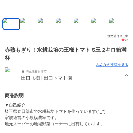
注文受付停止中
75
赤熟もぎり！水耕栽培の王様トマト S玉 2キロ箱満
杯
みんなの投稿を見る
埼玉県春日部市
田口弘樹 | 田口トマト園
商品説明
▼自己紹介
埼玉県春日部市で水耕栽培トマトを作っています(^_^)
家族経営の小規模農家です。
地元スーパーの地場野菜コーナーに出荷しています。