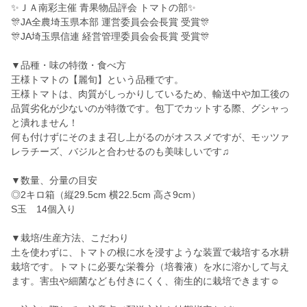
✨ＪＡ南彩主催 青果物品評会 トマトの部✨
🎊JA全農埼玉県本部 運営委員会会長賞 受賞🎊
🎊JA埼玉県信連 経営管理委員会会長賞 受賞🎊
▼品種・味の特徴・食べ方
王様トマトの【麗旬】という品種です。
王様トマトは、肉質がしっかりしているため、輸送中や加工後の
品質劣化が少ないのが特徴です。包丁でカットする際、グシャっ
と潰れません！
何も付けずにそのまま召し上がるのがオススメですが、モッツァ
レラチーズ、バジルと合わせるのも美味しいです♫
▼数量、分量の目安
◎2キロ箱（縦29.5cm 横22.5cm 高さ9cm）
S玉 14個入り
▼栽培/生産方法、こだわり
土を使わずに、トマトの根に水を浸すような装置で栽培する水耕
栽培です。トマトに必要な栄養分（培養液）を水に溶かして与え
ます。害虫や細菌なども付きにくく、衛生的に栽培できます☺️