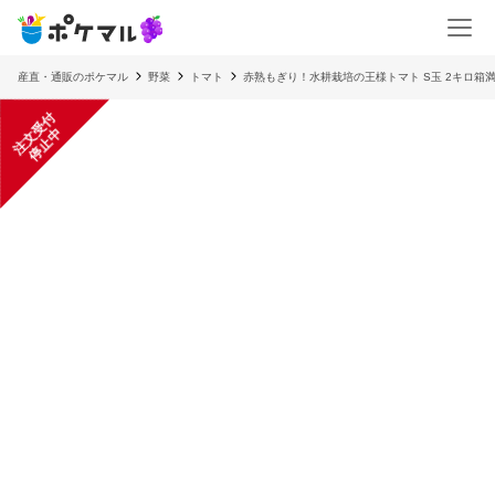
産直・通販のポケマル
野菜
トマト
赤熟もぎり！水耕栽培の王様トマト S玉 2キロ箱
注
文
受
付
停
止
中