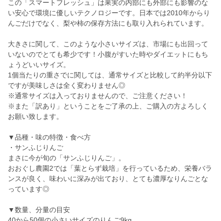
この「スマートフレッシュ」は果実の内部にも外部にも影響のな
い安心で環境に優しいテクノロジーです。日本では2010年からり
んごだけでなく、梨や柿の保存方法にも取り入れられています。
大きさに関して、このような小さいサイズは、市場にも出回って
いないのでとても希少です！小腹がすいた時やダイエットにもち
ょうどいいサイズ。
1個当たりの重さでに関しては、通常サイズと比較して約半分以下
ですが美味しさは全く変わりません◎
※通常サイズは入っておりませんので、ご注意ください！
※また「訳あり」ということをご了承の上、ご購入の方よろしく
お願い致します。
▼品種・味の特徴・食べ方
・サンふじりんご
まさに今が旬の「サンふじりんご」。
おおぐし農園2では「葉とらず栽培」を行っているため、栄養バラ
ンスが良く、味わいに深みが出ており、とても濃厚なりんごとな
っています◎
▼数量、分量の目安
40から50個の小さいサイズのりんご9kg