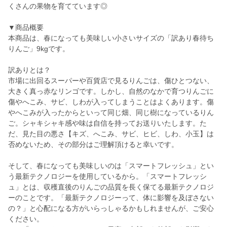
くさんの果物を育てています◎
▼商品概要
本商品は、春になっても美味しい小さいサイズの「訳あり春待ち
りんご」9kgです。
訳ありとは？
市場に出回るスーパーや百貨店で見るりんごは、傷ひとつない、
大きく真っ赤なリンゴです。しかし、自然のなかで育つりんごに
傷やへこみ、サビ、しわが入ってしまうことはよくあります。傷
やへこみが入ったからといって同じ畑、同じ樹になっているりん
ご。シャキシャキ感や味は自信を持ってお送りいたします。た
だ、見た目の悪さ【キズ、へこみ、サビ、ヒビ、しわ、小玉】は
否めないため、その部分はご理解頂けると幸いです。
そして、春になっても美味しいのは「スマートフレッシュ」とい
う最新テクノロジーを使用しているから。「スマートフレッシ
ュ」とは、収穫直後のりんごの品質を長く保てる最新テクノロジ
ーのことです。「最新テクノロジーって、体に影響を及ぼさない
の？」と心配になる方がいらっしゃるかもしれませんが、ご安心
ください。