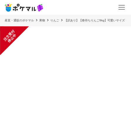
産直・通販のポケマル
果物
りんご
【訳あり】【春待ちりんご9kg】可愛いサイズ
注
文
受
付
停
止
中