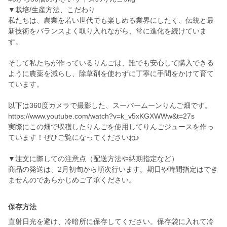
▼栽培/生産方法、こだわり
私たちは、農業を若い世代でも楽しめる業界にしたく、伝統と最
新技術をバランスよく取り入れながら、常に進化を続けていま
す。
そして私たちが作っているりんごは、誰でも安心して購入できる
ように農薬を減らし、除草剤を使わずに丁寧に手間をかけて育て
ています。
以下は360度カメラで撮影した、スーパームーンりんご畑です。
https://www.youtube.com/watch?v=k_v5xKGXWWw&t=27s
実際にこの畑で収穫したりんごを使用してりんごジュースを作っ
ています！ぜひご覧になってくださいね♪
▼注文に際しての注意点（配送方法や納期指定など）
商品の発送は、2月初旬から順次行います。期日や時間指定はでき
ませんのであらかじめご了承ください。
保存方法
直射日光を避け、冷暗所に保存してください。保存袋に入れて冷