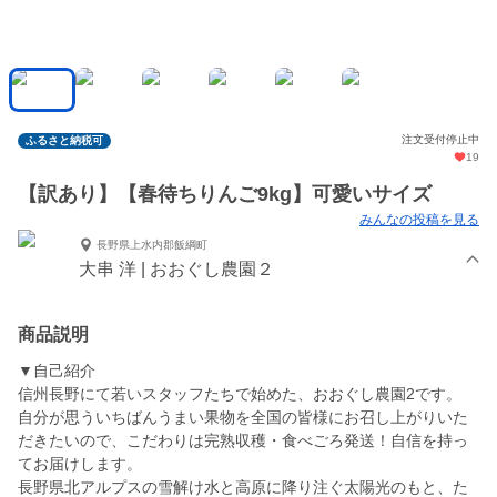
注文受付停止中
ふるさと納税可
19
【訳あり】【春待ちりんご9kg】可愛いサイズ
みんなの投稿を見る
長野県上水内郡飯綱町
大串 洋 | おおぐし農園２
商品説明
▼自己紹介
信州長野にて若いスタッフたちで始めた、おおぐし農園2です。
自分が思ういちばんうまい果物を全国の皆様にお召し上がりいた
だきたいので、こだわりは完熟収穫・食べごろ発送！自信を持っ
てお届けします。
長野県北アルプスの雪解け水と高原に降り注ぐ太陽光のもと、た