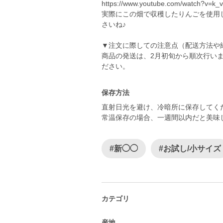
https://www.youtube.com/watch?v=
実際にこの畑で収穫したりんごを使用
さいね♪
▼注文に際しての注意点（配送方法や
商品の発送は、2月初旬から順次行い
ださい。
保存方法
直射日光を避け、冷暗所に保存してく
常温保存の場合、一週間以内だと美味
#新◯◯
#お試し/小サイズ
カテゴリ
産地