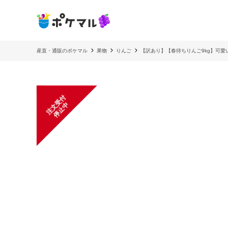
産直・通販のポケマル
果物
りんご
【訳あり】【春待ちりんご9kg】可愛
注
文
受
付
停
止
中