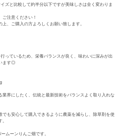
サイズと比較して約半分以下ですが美味しさは全く変わりま
、ご注意ください！
の上、ご購入の方よろしくお願い致します。
を行っているため、栄養バランスが良く、味わいに深みが出
います◎
g
る業界にしたく、伝統と最新技術をバランスよく取り入れな
誰でも安心して購入できるように農薬を減らし、除草剤を使
す。
パームーンりんご畑です。