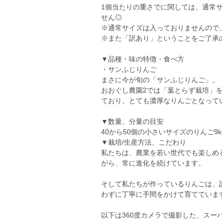
1個当たりの重さでに関しては、通常
せん◎
※通常サイズは入っておりませんので
※また「訳あり」ということをご了承
▼品種・味の特徴・食べ方
・サンふじりんご
まさに今が旬の「サンふじりんご」。
おおぐし農園2では「葉とらず栽培」
ており、とても濃厚なりんごとなって
▼数量、分量の目安
40から50個の小さいサイズのりんご9k
▼栽培/生産方法、こだわり
私たちは、農業を若い世代でも楽しめ
がら、常に進化を続けています。
そして私たちが作っているりんごは、
わずに丁寧に手間をかけて育てていま
以下は360度カメラで撮影した、スー