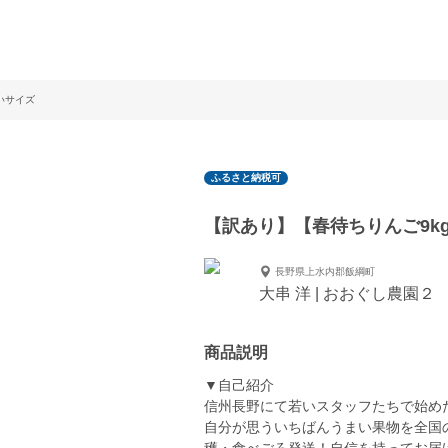
いサイズ
ふるさと納税可
【訳あり】【春待ちりんご9k
長野県上水内郡飯綱町
大串 洋 | おおぐし農園２
商品説明
▼自己紹介
信州長野にて若いスタッフたちで始め
自分が思ういちばんうまい果物を全国