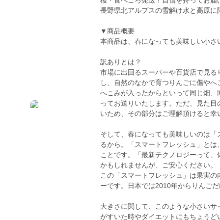
穫・食べごろ発送！自信を持ってお届
長野県北アルプスの雪解け水と高原に
▼商品概要
本商品は、春になっても美味しい小さい
訳ありとは？
市場に出回るスーパーや百貨店で見る
し、自然のなかで育つりんごに傷やへ
へこみが入ったからといって同じ畑、
ってお送りいたします。ただ、見た目
いため、その部分はご理解頂けると幸
そして、春になっても美味しいのは「
るから。「スマートフレッシュ」とは
ことです。「最新テクノロジーって、
かもしれませんが、ご安心ください。
この「スマートフレッシュ」は果実の
ーです。日本では2010年からりんご
大きさに関して、このような小さいサ
がすいた時やダイエットにもちょうど