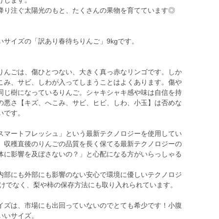
けします。
降り注ぐ太陽光のもと、たくさんの果物を育てています◎
サイズの「訳あり春待ちりんご」9kgです。
りんごは、傷ひとつない、大きく真っ赤なリンゴです。しか
こみ、サビ、しわが入ってしまうことはよくあります。傷や
同じ樹になっているりんご。シャキシャキ感や味は自信を持
の悪さ【キズ、へこみ、サビ、ヒビ、しわ、小玉】は否めな
いです。
スマートフレッシュ」という最新テクノロジーを使用してい
、収穫直後のりんごの品質を長く保てる最新テクノロジーの
体に影響を及ぼさないの？」と心配になる方がいらっしゃる
内部にも外部にも影響のない安心で環境に優しいテクノロジ
だけでなく、梨や柿の保存方法にも取り入れられています。
イズは、市場にも出回っていないのでとても希少です！小腹
いいサイズ。