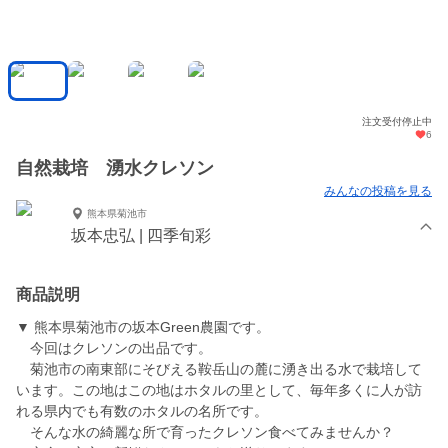
注文受付停止中
6
自然栽培 湧水クレソン
みんなの投稿を見る
熊本県菊池市
坂本忠弘 | 四季旬彩
商品説明
▼ 熊本県菊池市の坂本Green農園です。
今回はクレソンの出品です。
菊池市の南東部にそびえる鞍岳山の麓に湧き出る水で栽培して
います。この地はこの地はホタルの里として、毎年多くに人が訪
れる県内でも有数のホタルの名所です。
そんな水の綺麗な所で育ったクレソン食べてみませんか？