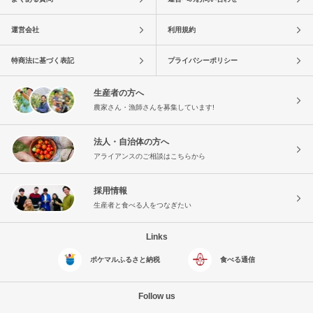
運営会社
利用規約
特商法に基づく表記
プライバシーポリシー
生産者の方へ
農家さん・漁師さんを募集しています!
法人・自治体の方へ
アライアンスのご相談はこちらから
採用情報
生産者と食べる人をつなぎたい
Links
ポケマルふるさと納税
食べる通信
Follow us