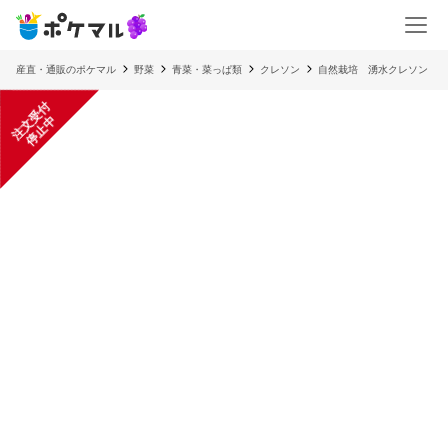
産直・通販のポケマル
野菜
青菜・菜っぱ類
クレソン
自然栽培 湧水クレソン
注
文
受
付
停
止
中