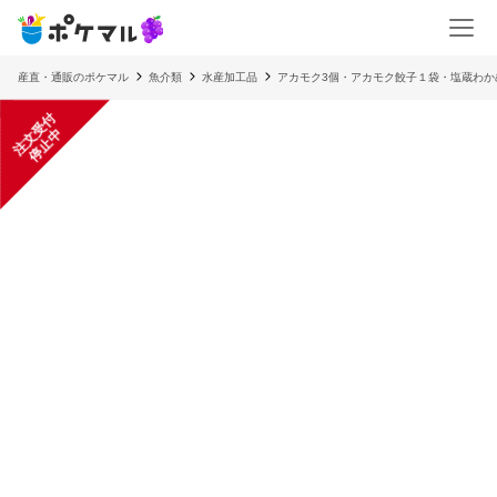
産直・通販のポケマル
魚介類
水産加工品
アカモク3個・アカモク餃子１袋・塩蔵わか
注
文
受
付
停
止
中