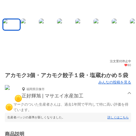
注文受付停止中
80
アカモク3個・アカモク餃子１袋・塩蔵わかめ５袋
みんなの投稿を見る
福岡県宗像市
正好輝旭 | マサエイ水産加工
マークのついた生産者さんは、過去1年間で平均して特に高い評価を得
ています。
生産者バッジの基準が新しくなりました。
詳しくはこちら
商品説明