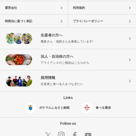
運営会社
利用規約
特商法に基づく表記
プライバシーポリシー
生産者の方へ
農家さん・漁師さんを募集しています!
法人・自治体の方へ
アライアンスのご相談はこちらから
採用情報
生産者と食べる人をつなぎたい
Links
ポケマルふるさと納税
食べる通信
Follow us