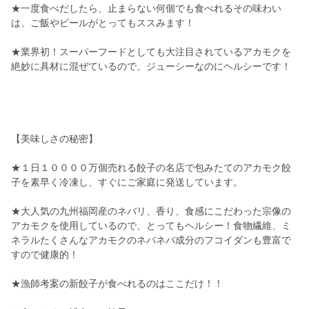
★一度食べだしたら、止まらない何個でも食べれるその味わい
は、ご飯やビールがとってもススみます！
★業界初！スーパーフードとしても大注目されているアカモクを
絶妙に具材に混ぜているので、ジューシーなのにヘルシーです！
【美味しさの秘密】
★１日１００００万個売れる餃子の名店で包みたてのアカモク餃
子を素早く冷凍し、すぐにご家庭に発送しています。
★大人気の九州福岡産のネバリ、香り、食感にこだわった宗像の
アカモクを使用しているので、とってもヘルシー！食物繊維、ミ
ネラルたくさんなアカモクのネバネバ成分のフコイダンも豊富で
すので健康的！
★漁師考案の新餃子が食べれるのはここだけ！！