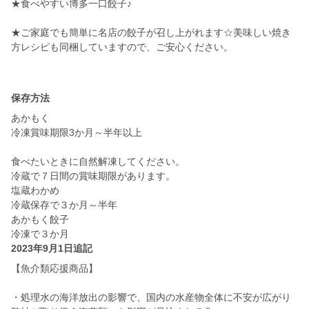
★食べやすい博多一口餃子♪
★ご家庭でも簡単に名店の餃子が召し上がれます☆美味しい焼き
方レシピも同梱していますので、ご安心ください。
保存方法
あかもく
冷凍賞味期限3か月～半年以上
食べたいときに自然解凍してください。
冷蔵で７日間の賞味期限があります。
塩蔵わかめ
冷蔵保存で３か月～半年
あかもく餃子
2023年9月1日追記
【魚介類応援商品】
・処理水の海洋放出の影響で、国内の水産物全体に不安が広がり