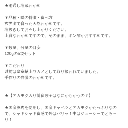
★湯通し塩蔵わかめ
▼品種・味の特徴・食べ方
玄界灘で育った天然わかめです。
塩抜きしてお召し上がりください。
上質なわかめですので、そのまま、ポン酢がおすすめです。
▼数量、分量の目安
120gの5袋セット
▼こだわり
以前は皇室献上ワカメとして取り扱われていました。
手作りの自慢のわかめです。
★【アカモク入り博多餃子はなにがちがうの？】
★国産豚肉を使用し、国産キャベツとアカモクがたっぷりなの
で、シャキシャキ食感で外はパリッ！中はジューシーでとろ～
り！