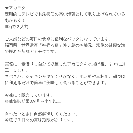
★アカモク
定期的にテレビでも栄養価の高い海藻として取り上げられている
あかもく！
80gで２人前
ご夫婦などの毎日の食卓に便利なパックになっています。
福岡県、世界遺産「神宿る島」沖ノ島のお膝元、宗像の綺麗な海
で採れた新鮮アカモクです。
実際に、素潜りし自分で収穫したアカモクを水揚げ後、すぐに加
工しました。
ネバネバ、シャキシャキでくせがなく、ポン酢や三杯酢、麺つゆ
に和えるだけで簡単に美味しく食べることができます。
冷凍にて販売しています。
冷凍賞味期限3か月～半年以上
食べたいときに自然解凍してください。
冷蔵で７日間の賞味期限があります。