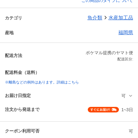
この商品のタイプについて
魚介類
水産加工品
カテゴリ
福岡県
産地
ポケマル提携のヤマト便
配送方法
配送区分:
配送料金（送料）
※離島などの例外はあります。詳細はこちら
お届け日指定
可
注文から発送まで
1~3日
クーポン利用可否
可