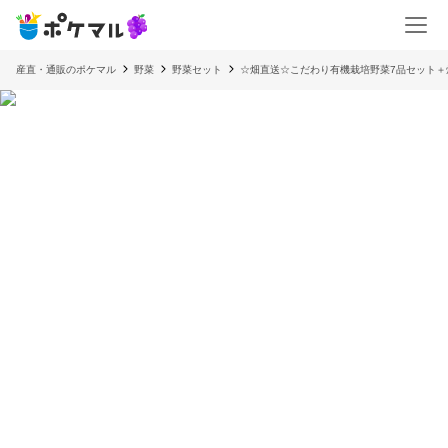
産直・通販のポケマル
野菜
野菜セット
☆畑直送☆こだわり有機栽培野菜7品セット＋