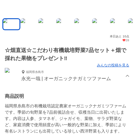
本日あと 10点
28
☆畑直送☆こだわり有機栽培野菜7品セット＋畑で
採れた果物をプレゼント‼️
みんなの投稿を見る
福岡県糸島市
永光一哉 | オーガニックナガミツファーム
商品説明
福岡県糸島市の有機栽培認定農家オーガニックナガミツファーム
です。季節の旬野菜を7品前後詰合せ、収穫当日に出荷いたしま
す。内容は人参、タマネギ、ジャガイモ、葉物、サラダ野菜な
ど、家庭消費で使用頻度が高い一般的な野菜に加え、季節により
有名レストランにも出荷している珍しい西洋野菜も入ります。