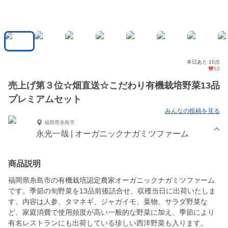
本日あと 10点
10
売上げ第３位☆畑直送☆こだわり有機栽培野菜13品
プレミアムセット
みんなの投稿を見る
福岡県糸島市
永光一哉 | オーガニックナガミツファーム
商品説明
福岡県糸島市の有機栽培認定農家オーガニックナガミツファーム
です。季節の旬野菜を13品前後詰合せ、収穫当日に出荷いたしま
す。内容は人参、タマネギ、ジャガイモ、葉物、サラダ野菜な
ど、家庭消費で使用頻度が高い一般的な野菜に加え、季節により
有名レストランにも出荷している珍しい西洋野菜も入ります。