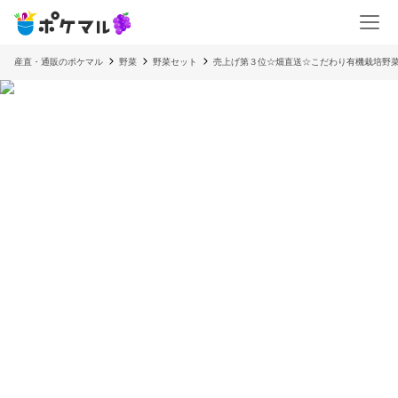
産直・通販のポケマル
野菜
野菜セット
売上げ第３位☆畑直送☆こだわり有機栽培野菜