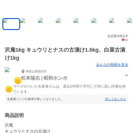
注文受付停止中
92
沢庵1kg キュウリとナスの古漬け1.5kg、白菜古漬
け1kg
みんなの投稿を見る
和歌山県御坊市
松本陽右 | 昭和ホンポ
マークのついた生産者さんは、過去1年間で平均して特に高い評価を得
ています。
生産者バッジの基準が新しくなりました。
詳しくはこちら
商品説明
沢庵
キュウリとナスの古漬け