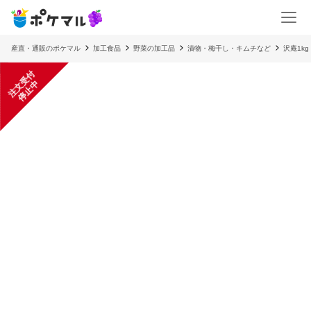
産直・通販のポケマル
加工食品
野菜の加工品
漬物・梅干し・キムチなど
沢庵1k
注
文
受
付
停
止
中