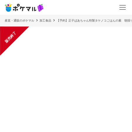
産直・通販のポケマル
加工食品
【予約】正子ばあちゃん特製タケノコごはんの素 朝採
販売終了