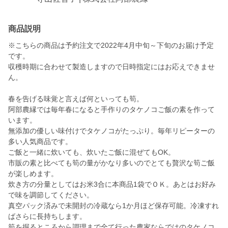
商品説明
※こちらの商品は予約注文で2022年4月中旬～下旬のお届け予定
です。
収穫時期に合わせて製造しますので日時指定にはお応えできませ
ん。
春を告げる味覚と言えば何といっても筍。
阿部農縁では毎年春になると手作りのタケノコご飯の素を作って
います。
無添加の優しい味付けでタケノコがたっぷり。毎年リピーターの
多い人気商品です。
ご飯と一緒に炊いても、炊いたご飯に混ぜてもOK。
市販の素と比べても筍の量がかなり多いのでとても贅沢な筍ご飯
が楽しめます。
炊き方の分量としてはお米3合に本商品1袋でＯＫ。あとはお好み
で味を調節してください。
真空パック済みで未開封の冷蔵なら1か月ほど保存可能。冷凍すれ
ばさらに長持ちします。
筍を掘るところから調理まで全て行った農家ならではのタケノコ