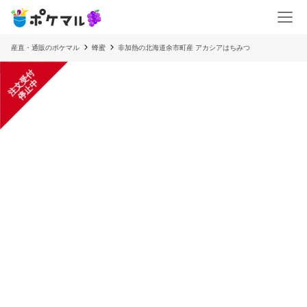
産直・通販のポケマル
蜂蜜
非加熱の北海道余市町産 アカシアはちみつ
注
文
受
付
停
止
中