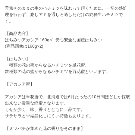
天然そのままの生のハチミツを味わって頂くために、一切の熱処
理を行わず、濾しアミを通しろ過しただけの純粋生ハチミツで
す。
【商品内容】
はちみつアカシア 160g×1 安心安全な国産はちみつ！
(商品画像は160g×2)
【はちみつ】
一種類の花の蜜からなるハチミツを単花蜜、
数種類の花の蜜からなるハチミツを百花蜜といいます。
【アカシア蜜】
アカシアは単花蜜で、北海道では6月たったの10日間ほどしか採取
出来ない貴重な蜂蜜となります。
くせが少く、味、香りとともに上品です。
サラサラと※結晶化しにくい特徴もあります。
【ミツバチが集めた花の香りをそのまま】