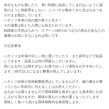
余分なものを漉したり、寒い時期に結晶してしまわないように湯
煎のように熱処理をしない、ミツバチが集めてきた生はちみつを
そのまま瓶詰しています。
ハチミツ本来の花の蜜の香りと甘さ！
その滋養は私たち人間にも役立たれています。
純国産の天然はちみつ、スプーン1杯のみつばちの恵みがあなたの
健康のお役に立ちになれば幸いです。
※注意事項:
ハチミツは冬場や涼しい所に置いていたり、また経年などで結晶
してきます。品質上は何の問題もございません。
気になる方には熱すぎないお湯でゆっくり湯煎をおすすめいたし
ます。(60℃以上になると酵素が死んでしまいます)
ハチミツ自体の加熱殺菌処理はしていませんので、腸の働きが整
っていない乳幼児に与えることはお控えください。
はちみつは腐りませんので賞味期限を過ぎたあとも基本的にお召
し上がり頂けますが、風味が落ちたり色が濃くなったりします。