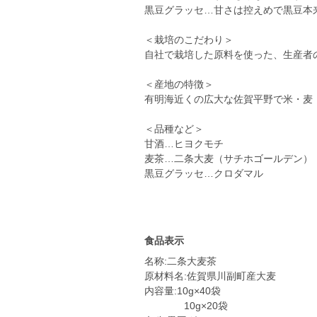
黒豆グラッセ…甘さは控えめで黒豆本
＜栽培のこだわり＞
自社で栽培した原料を使った、生産者
＜産地の特徴＞
有明海近くの広大な佐賀平野で米・麦
＜品種など＞
甘酒…ヒヨクモチ
麦茶…二条大麦（サチホゴールデン）
黒豆グラッセ…クロダマル
食品表示
名称:二条大麦茶
原材料名:佐賀県川副町産大麦
内容量:10g×40袋
10g×20袋