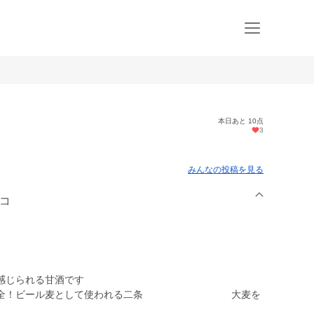
本日あと 10点
3
みんなの投稿を見る
マコ
感じられる甘酒です
安心安全！ビール麦として使われる二条 大麦を