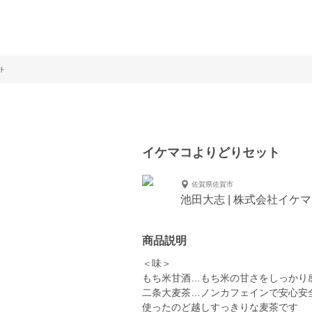
ト
イケマコよりどりセット
佐賀県佐賀市
池田大志 | 株式会社イケ
商品説明
＜味＞
もち米甘酒…もち米の甘さをしっかり
二条大麦茶…ノンカフェインで
使ったのど越しすっきりな麦茶です