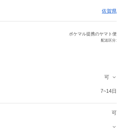
佐賀県
ポケマル提携のヤマト便
配送区分:
可
7~14日
可