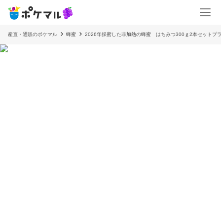
産直・通販のポケマル
蜂蜜
2026年採蜜した非加熱の蜂蜜 はちみつ300ｇ2本セットプ