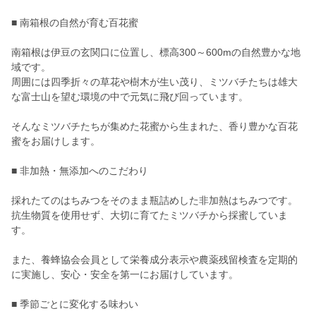
■ 南箱根の自然が育む百花蜜
南箱根は伊豆の玄関口に位置し、標高300～600mの自然豊かな地
域です。
周囲には四季折々の草花や樹木が生い茂り、ミツバチたちは雄大
な富士山を望む環境の中で元気に飛び回っています。
そんなミツバチたちが集めた花蜜から生まれた、香り豊かな百花
蜜をお届けします。
■ 非加熱・無添加へのこだわり
採れたてのはちみつをそのまま瓶詰めした非加熱はちみつです。
抗生物質を使用せず、大切に育てたミツバチから採蜜していま
す。
また、養蜂協会会員として栄養成分表示や農薬残留検査を定期的
に実施し、安心・安全を第一にお届けしています。
■ 季節ごとに変化する味わい