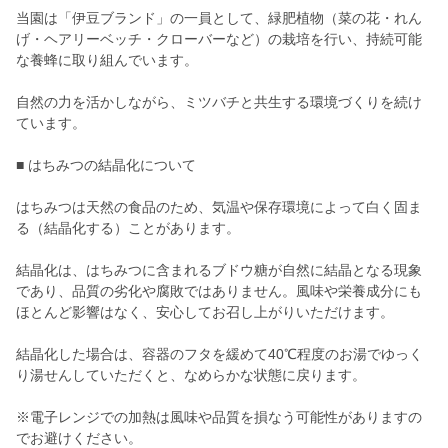
当園は「伊豆ブランド」の一員として、緑肥植物（菜の花・れん
げ・ヘアリーベッチ・クローバーなど）の栽培を行い、持続可能
な養蜂に取り組んでいます。
自然の力を活かしながら、ミツバチと共生する環境づくりを続け
ています。
■ はちみつの結晶化について
はちみつは天然の食品のため、気温や保存環境によって白く固ま
る（結晶化する）ことがあります。
結晶化は、はちみつに含まれるブドウ糖が自然に結晶となる現象
であり、品質の劣化や腐敗ではありません。風味や栄養成分にも
ほとんど影響はなく、安心してお召し上がりいただけます。
結晶化した場合は、容器のフタを緩めて40℃程度のお湯でゆっく
り湯せんしていただくと、なめらかな状態に戻ります。
※電子レンジでの加熱は風味や品質を損なう可能性がありますの
でお避けください。