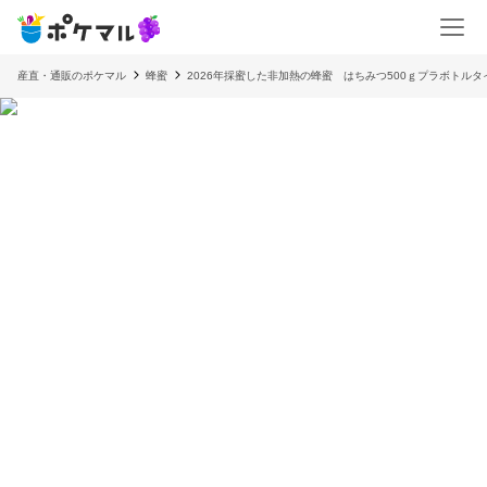
産直・通販のポケマル
蜂蜜
2026年採蜜した非加熱の蜂蜜 はちみつ500ｇプラボトルタ