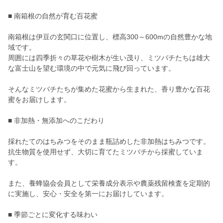
■ 南箱根の自然が育む百花蜜
南箱根は伊豆の玄関口に位置し、標高300～600mの自然豊かな地
域です。
周囲には四季折々の草花や樹木が生い茂り、ミツバチたちは雄大
な富士山を望む環境の中で元気に飛び回っています。
そんなミツバチたちが集めた花蜜から生まれた、香り豊かな百花
蜜をお届けします。
■ 非加熱・無添加へのこだわり
採れたてのはちみつをそのまま瓶詰めした非加熱はちみつです。
抗生物質を使用せず、大切に育てたミツバチから採蜜していま
す。
また、養蜂協会会員として栄養成分表示や農薬残留検査を定期的
に実施し、安心・安全を第一にお届けしています。
■ 季節ごとに変化する味わい