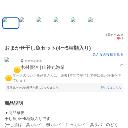
本日あと 20点
43
おまかせ干し魚セット(4〜5種類入り)
みんなの投稿を見る
宮城県石巻市
木村優治 | 山神丸漁業
マークのついた生産者さんは、過去1年間で平均して特に高い評価を得
ています。
生産者バッジの基準が新しくなりました。
詳しくはこちら
商品説明
▼商品概要
干し魚 4〜5種類入りです。
(干し魚は、真カレイ、柳カレイ、目玉カレイ、真サバ、のどく