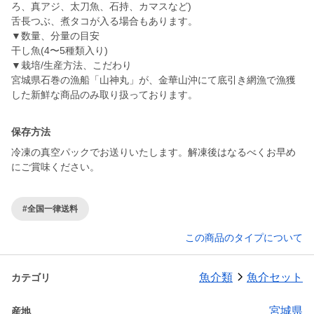
ろ、真アジ、太刀魚、石持、カマスなど)
舌長つぶ、煮タコが入る場合もあります。
▼数量、分量の目安
干し魚(4〜5種類入り)
▼栽培/生産方法、こだわり
宮城県石巻の漁船「山神丸」が、金華山沖にて底引き網漁で漁獲
した新鮮な商品のみ取り扱っております。
保存方法
冷凍の真空パックでお送りいたします。解凍後はなるべくお早め
にご賞味ください。
#全国一律送料
この商品のタイプについて
魚介類
魚介セット
カテゴリ
宮城県
産地