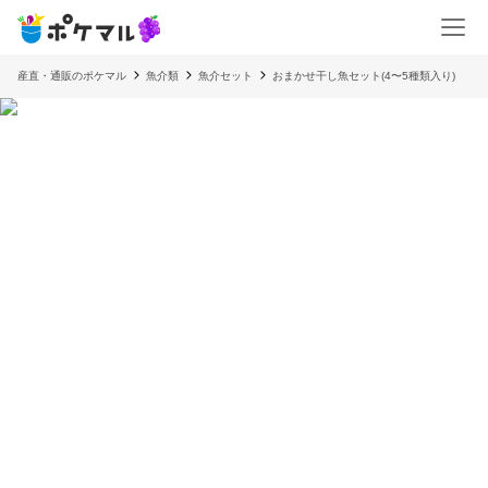
産直・通販のポケマル
魚介類
魚介セット
おまかせ干し魚セット(4〜5種類入り)