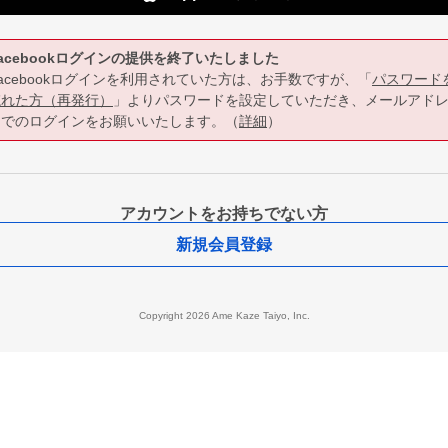
acebookログインの提供を終了いたしました
acebookログインを利用されていた方は、お手数ですが、「
パスワード
忘れた方（再発行）
」よりパスワードを設定していただき、メールアド
スでのログインをお願いいたします。（
詳細
）
アカウントをお持ちでない方
新規会員登録
Copyright 2026 Ame Kaze Taiyo, Inc.