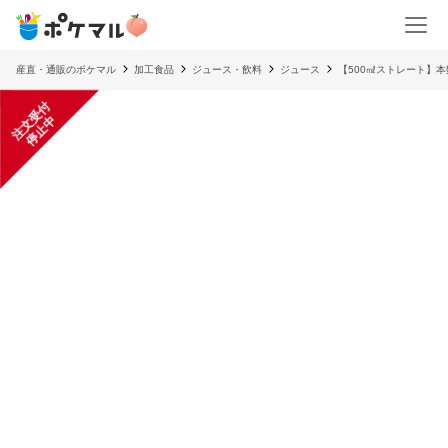
産直・通販のポケマル
加工食品
ジュース・飲料
ジュース
【500㎖ストレート】本
注
文
受
付
停
止
中