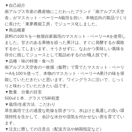
▼自己紹介
南アルプス市産の農産物にこだわったブランド「南アルプス天空
舎」がマスカット・ベーリーA栽培を担い、本物志向の製品づくり
に長けた「東夢農能工房」でジュース化しました。
▼商品概要
原料の100％を一枚畑自家栽培のマスカット・ベーリーAを使用し
ました。甘さのある果物を絞った果汁は、すぐに発酵するか腐敗
するかしてしまいます。そうさせずに、なおかつ美味しい風味を
存分に残してジュースとして瓶詰めするのが職人技です。
▼品種・味の特徴・食べ方
南アルプス天空舎の一枚畑（飯野）で育てたマスカット・ベーリ
ーAを100％使って、本物のマスカット・ベーリーA果汁の味を堪
能していただきたいと思います。ワイングラスに注いで、じっく
りと味わっていただきたい品です。
▼数量、分量の目安
500㎖１本、グラスで5杯程度
▼栽培/生産方法、こだわり
草生栽培で土の過度な乾燥を防ぎつつ、水はけと風通しの良い環
境特性を生かして、余計な水分や湿気を付かせない房を育ててい
ます。
▼注文に際しての注意点（配送方法や納期指定など）