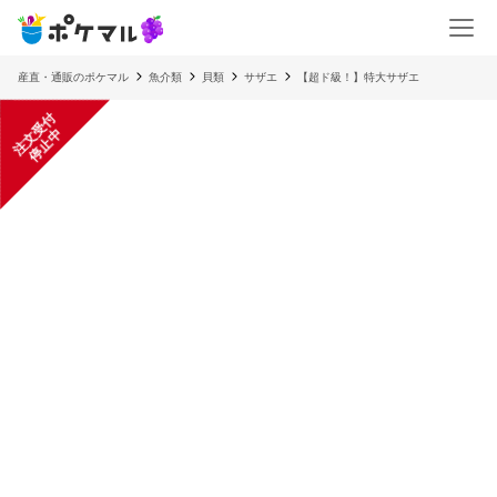
産直・通販のポケマル
魚介類
貝類
サザエ
【超ド級！】特大サザエ
注
文
受
付
停
止
中