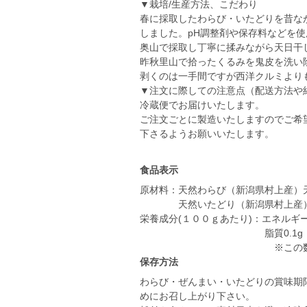
▼栽培/生産方法、こだわり
春に採取したわらび・いたどりを昔な
しました。pH調整剤や保存料などを
奥山で採取し丁寧に揉みながら天日干
昨秋里山で拾ったくるみを鬼皮を洗い
剥くのは一手間ですが西洋クルミより
▼注文に際しての注意点（配送方法や
冷蔵便でお届けいたします。
ご注文ごとに製造いたしますのでご希
下さるようお願いいたします。
食品表示
原材料：天然わらび（新潟県村上産）
天然いたどり（新潟県村上産
栄養成分(１００ｇあたり)：エネルギー1
脂質0.1g 炭水
保存方法
わらび・ぜんまい・いたどりの賞味期
めにお召し上がり下さい。