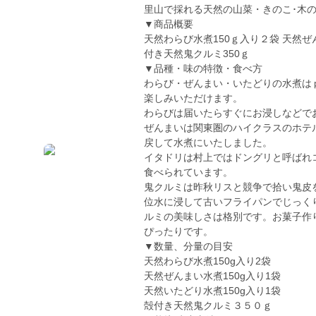
里山で採れる天然の山菜・きのこ･木
▼商品概要
天然わらび水煮150ｇ入り２袋 天然ぜん
付き天然鬼クルミ350ｇ
▼品種・味の特徴・食べ方
わらび・ぜんまい・いたどりの水煮は
楽しみいただけます。
わらびは届いたらすぐにお浸しなどで
ぜんまいは関東圏のハイクラスのホテ
戻して水煮にいたしました。
イタドリは村上ではドングリと呼ばれ
食べられています。
鬼クルミは昨秋リスと競争で拾い鬼皮
位水に浸して古いフライパンでじっく
ルミの美味しさは格別です。お菓子作
ぴったりです。
▼数量、分量の目安
天然わらび水煮150g入り2袋
天然ぜんまい水煮150g入り1袋
天然いたどり水煮150g入り1袋
殻付き天然鬼クルミ３５０ｇ