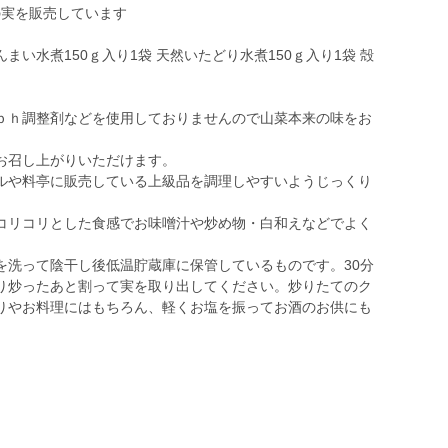
の実を販売しています
まい水煮150ｇ入り1袋 天然いたどり水煮150ｇ入り1袋 殻
ｐｈ調整剤などを使用しておりませんので山菜本来の味をお
お召し上がりいただけます。
ルや料亭に販売している上級品を調理しやすいようじっくり
コリコリとした食感でお味噌汁や炒め物・白和えなどでよく
を洗って陰干し後低温貯蔵庫に保管しているものです。30分
り炒ったあと割って実を取り出してください。炒りたてのク
りやお料理にはもちろん、軽くお塩を振ってお酒のお供にも