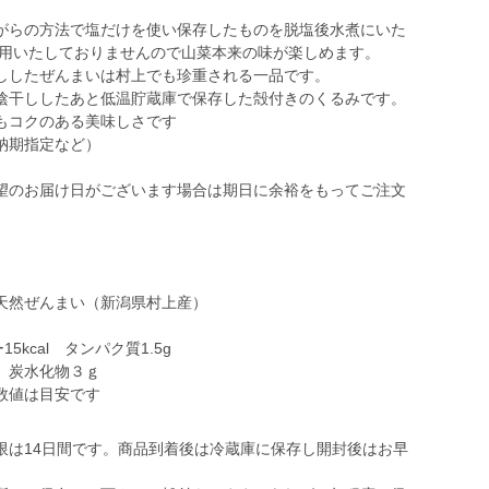
がらの方法で塩だけを使い保存したものを脱塩後水煮にいた
使用いたしておりませんので山菜本来の味が楽しめます。
ししたぜんまいは村上でも珍重される一品です。
陰干ししたあと低温貯蔵庫で保存した殻付きのくるみです。
もコクのある美味しさです
納期指定など）
望のお届け日がございます場合は期日に余裕をもってご注文
天然ぜんまい（新潟県村上産）
）
5kcal タンパク質1.5g
化物３ｇ
限は14日間です。商品到着後は冷蔵庫に保存し開封後はお早