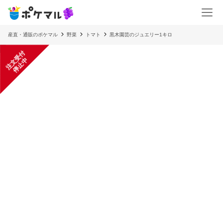
産直・通販のポケマル
野菜
トマト
黒木園芸のジュエリー1キロ
注
文
受
付
停
止
中