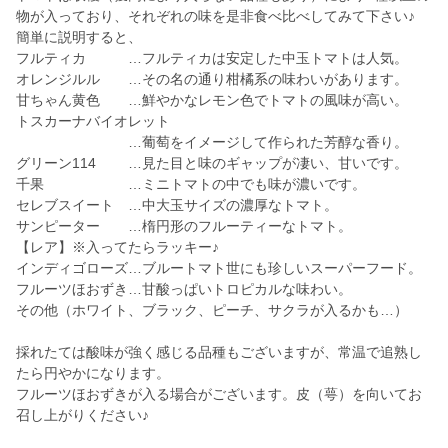
物が入っており、それぞれの味を是非食べ比べしてみて下さい♪
簡単に説明すると、
フルティカ …フルティカは安定した中玉トマトは人気。
オレンジルル …その名の通り柑橘系の味わいがあります。
甘ちゃん黄色 …鮮やかなレモン色でトマトの風味が高い。
トスカーナバイオレット
…葡萄をイメージして作られた芳醇な香り。
グリーン114 …見た目と味のギャップが凄い、甘いです。
千果 …ミニトマトの中でも味が濃いです。
セレブスイート …中大玉サイズの濃厚なトマト。
サンピーター …楕円形のフルーティーなトマト。
【レア】※入ってたらラッキー♪
インディゴローズ…ブルートマト世にも珍しいスーパーフード。
フルーツほおずき…甘酸っぱいトロピカルな味わい。
その他（ホワイト、ブラック、ピーチ、サクラが入るかも…）
採れたては酸味が強く感じる品種もございますが、常温で追熟し
たら円やかになります。
フルーツほおずきが入る場合がございます。皮（萼）を向いてお
召し上がりください♪