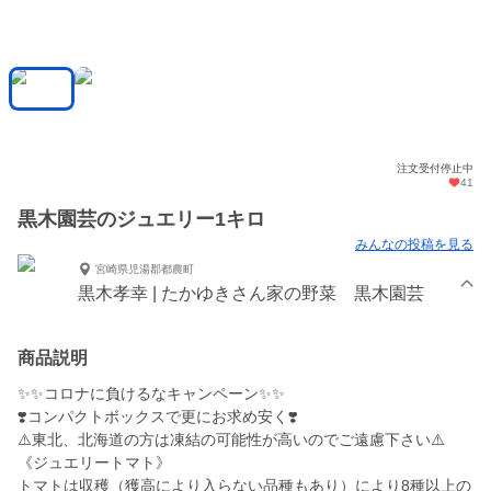
注文受付停止中
41
黒木園芸のジュエリー1キロ
みんなの投稿を見る
宮崎県児湯郡都農町
黒木孝幸 | たかゆきさん家の野菜 黒木園芸
商品説明
✨✨コロナに負けるなキャンペーン✨✨
❣️コンパクトボックスで更にお求め安く❣️
⚠️東北、北海道の方は凍結の可能性が高いのでご遠慮下さい⚠️
《ジュエリートマト》
トマトは収穫（獲高により入らない品種もあり）により8種以上の