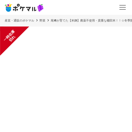
産直・通販のポケマル
野菜
尾﨑が育てた【米麹】農薬不使用・貴重な棚田米！！☆冬季
一
在
庫
切
時
れ