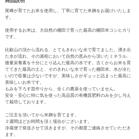
商品説明
尾﨑が育てたお米を使用し、丁寧に育てた米麹をお届けいたしま
す。
使用するお米は、大自然の棚田で育った最高の棚田米コシヒカリ
です。
比叡山の頂から流れる、とてもきれいな水で育てました。湧き出
た水が流れ、その過程において自然の恵みから頂いたミネラル、
微量栄養素を十分にとり込んだ最高の水です。古くからお米を育
ててきた最高の土と、そのきれいな水で育った棚田米。水が冷た
いので収量は少ないですが、美味しさがギュッと詰まった最高に
美味しいお米です。
もみを下ろす苗作りから、全くの農薬を使っていません。
安全・安心に特に気を使った高品質の有機質肥料のみを少し与え
て栽培しております。
ご注文を頂いてから米麹を育てます。
２週間ほどお時間を頂く場合がございます。
冷蔵便で発送させて頂きますが、その都度ご連絡させていただき
ます。