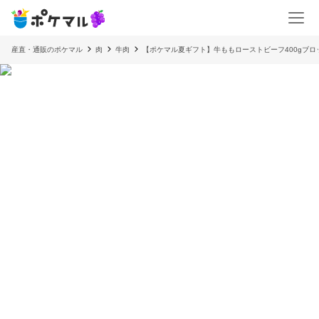
産直・通販のポケマル
肉
牛肉
【ポケマル夏ギフト】牛ももローストビーフ400gブ