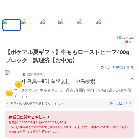
本日あと 1点
187
【ポケマル夏ギフト】牛ももローストビーフ400g
ブロック 調理済【お中元】
みんなの投稿を見る
新潟県長岡市
中島興一郎 | 有限会社 中島牧場
マークのついた生産者さんは、過去1年間で平均して特に高い評価を得
ています。
生産者バッジの基準が新しくなりました。
詳しくはこちら
休業日に関するお知らせ
休業日: 2026年8月11日~2026年8月16日
8/9(日)20時頃までのご注文は休業日前に発送いたします。以降のご注文・お問い合わ
せは8/17(月)より順次対応いたします。