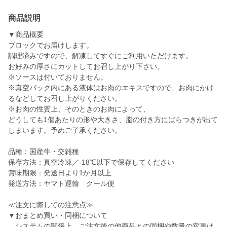
商品説明
▼商品概要
ブロックでお届けします。
調理済みですので、解凍してすぐにご利用いただけます。
お好みの厚さにカットしてお召し上がり下さい。
※ソースは付いておりません。
※真空パック内にある液体はお肉のエキスですので、お肉にかけ
るなどしてお召し上がりください。
※お肉の性質上、そのときのお肉によって、
どうしても1個あたりの形や大きさ、脂の付き方にばらつきが出て
しまいます。予めご了承ください。
品種：国産牛・交雑種
保存方法：真空冷凍／-18℃以下で保存してください
賞味期限：発送日より1か月以上
発送方法：ヤマト運輸 クール便
≪注文に際しての注意点≫
▼おまとめ買い・同梱について
システムの関係上、ご注文後の他商品との同梱や数量の変更は