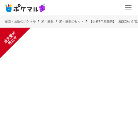
産直・通販のポケマル
米・穀類
米・穀類のセット
【令和7年産売切】【精米2kg & 
注
文
受
付
停
止
中