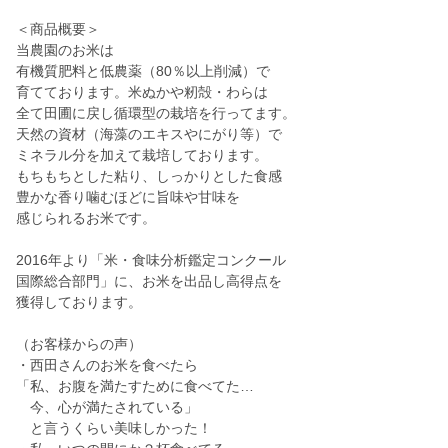
＜商品概要＞
当農園のお米は
有機質肥料と低農薬（80％以上削減）で
育てております。米ぬかや籾殻・わらは
全て田圃に戻し循環型の栽培を行ってます。
天然の資材（海藻のエキスやにがり等）で
ミネラル分を加えて栽培しております。
もちもちとした粘り、しっかりとした食感
豊かな香り噛むほどに旨味や甘味を
感じられるお米です。
2016年より「米・食味分析鑑定コンクール
国際総合部門」に、お米を出品し高得点を
獲得しております。
（お客様からの声）
・西田さんのお米を食べたら
「私、お腹を満たすために食べてた…
今、心が満たされている」
と言うくらい美味しかった！