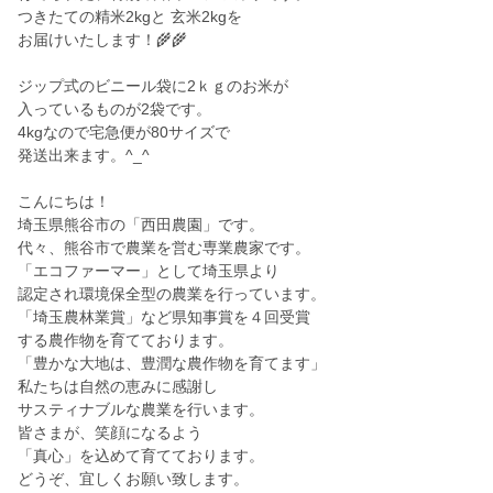
つきたての精米2kgと 玄米2kgを
お届けいたします！🌾🌾
ジップ式のビニール袋に2ｋｇのお米が
入っているものが2袋です。
4kgなので宅急便が80サイズで
発送出来ます。^_^
こんにちは！
埼玉県熊谷市の「西田農園」です。
代々、熊谷市で農業を営む専業農家です。
「エコファーマー」として埼玉県より
認定され環境保全型の農業を行っています。
「埼玉農林業賞」など県知事賞を４回受賞
する農作物を育てております。
「豊かな大地は、豊潤な農作物を育てます」
私たちは自然の恵みに感謝し
サスティナブルな農業を行います。
皆さまが、笑顔になるよう
「真心」を込めて育てております。
どうぞ、宜しくお願い致します。