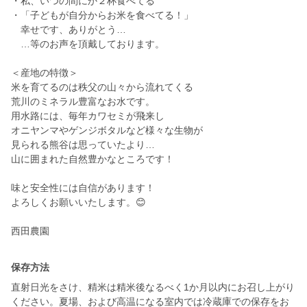
・私、いつの間にか２杯食べてる
・「子どもが自分からお米を食べてる！」
幸せです、ありがとう…
…等のお声を頂戴しております。
＜産地の特徴＞
米を育てるのは秩父の山々から流れてくる
荒川のミネラル豊富なお水です。
用水路には、毎年カワセミが飛来し
オニヤンマやゲンジボタルなど様々な生物が
見られる熊谷は思っていたより…
山に囲まれた自然豊かなところです！
味と安全性には自信があります！
よろしくお願いいたします。😊
西田農園
保存方法
直射日光をさけ、精米は精米後なるべく1か月以内にお召し上がり
ください。夏場、および高温になる室内では冷蔵庫での保存をお