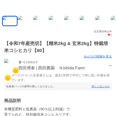
注文受付停止中
5
【令和7年産売切】【精米2kg & 玄米2kg】特栽培
米コシヒカリ【80】
みんなの投稿を見る
埼玉県熊谷市
西田博泰 | 西田農園 Ｎishida Farm
マークのついた生産者さんは、過去1年間で平均して特に高い評価を得
ています。
生産者バッジの基準が新しくなりました。
詳しくはこちら
商品説明
有機質肥料と低農薬（80％以上削減）で
育てられた、特別栽培米コシヒカリです。