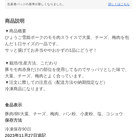
生産者バッジの基準が新しくなりました。
詳しくはこちら
商品説明
▼商品概要
ひょうご雪姫ポークのモモ肉スライスで大葉、チーズ、梅肉を包
んだ１口サイズの一品です。
サッと揚げてお弁当ややおかずの1品にどうぞ！
▼栽培/生産方法、こだわり
豚モモ肉赤身だけの部位を使用してるのでサッパリとした味で、
大葉、チーズ、梅肉とよく合っています。
▼注文に際しての注意点（配送方法や納期指定など）
冷凍商品になります。
食品表示
豚肉/卵/大葉、チーズ、梅肉、パン粉、小麦粉、塩、コショウ
保存方法
冷凍保存90日
2023年11月27日追記