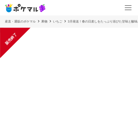
産直・通販のポケマル
果物
いちご
3月発送！春の日差しをたっぷり浴びた甘味と酸味
販売終了