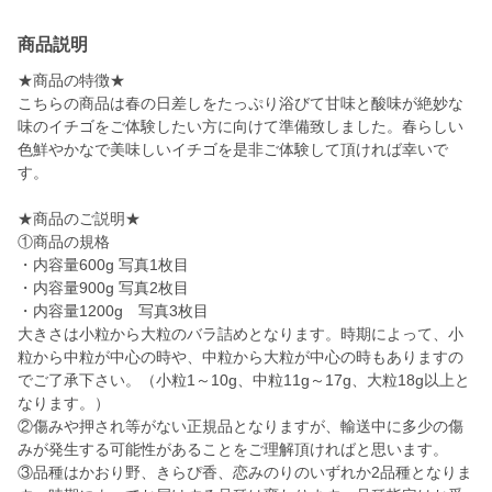
商品説明
★商品の特徴★
こちらの商品は春の日差しをたっぷり浴びて甘味と酸味が絶妙な
味のイチゴをご体験したい方に向けて準備致しました。春らしい
色鮮やかなで美味しいイチゴを是非ご体験して頂ければ幸いで
す。
★商品のご説明★
①商品の規格
・内容量600g 写真1枚目
・内容量900g 写真2枚目
・内容量1200g 写真3枚目
大きさは小粒から大粒のバラ詰めとなります。時期によって、小
粒から中粒が中心の時や、中粒から大粒が中心の時もありますの
でご了承下さい。（小粒1～10g、中粒11g～17g、大粒18g以上と
なります。）
②傷みや押され等がない正規品となりますが、輸送中に多少の傷
みが発生する可能性があることをご理解頂ければと思います。
③品種はかおり野、きらぴ香、恋みのりのいずれか2品種となりま