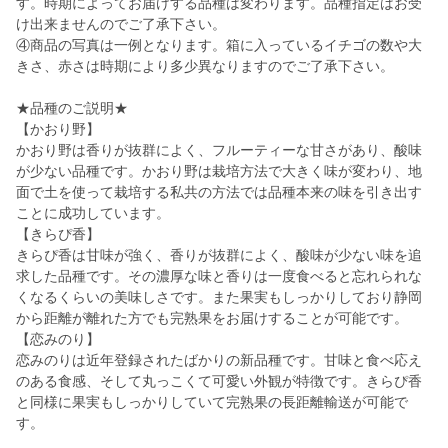
す。時期によってお届けする品種は変わります。品種指定はお受
け出来ませんのでご了承下さい。
④商品の写真は一例となります。箱に入っているイチゴの数や大
きさ、赤さは時期により多少異なりますのでご了承下さい。
★品種のご説明★
【かおり野】
かおり野は香りが抜群によく、フルーティーな甘さがあり、酸味
が少ない品種です。かおり野は栽培方法で大きく味が変わり、地
面で土を使って栽培する私共の方法では品種本来の味を引き出す
ことに成功しています。
【きらぴ香】
きらぴ香は甘味が強く、香りが抜群によく、酸味が少ない味を追
求した品種です。その濃厚な味と香りは一度食べると忘れられな
くなるくらいの美味しさです。また果実もしっかりしており静岡
から距離が離れた方でも完熟果をお届けすることが可能です。
【恋みのり】
恋みのりは近年登録されたばかりの新品種です。甘味と食べ応え
のある食感、そして丸っこくて可愛い外観が特徴です。きらぴ香
と同様に果実もしっかりしていて完熟果の長距離輸送が可能で
す。