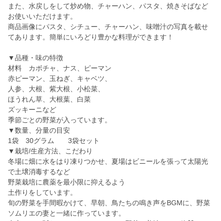
また、水戻しをして炒め物、チャーハン、パスタ、焼きそばなど
お使いいただけます。
商品画像にパスタ、シチュー、チャーハン、味噌汁の写真を載せ
てあります。簡単にいろどり豊かな料理ができます！
▼品種・味の特徴
材料 カボチャ、ナス、ピーマン
赤ピーマン、玉ねぎ、キャベツ、
人参、大根、紫大根、小松菜、
ほうれん草、大根葉、白菜
ズッキーニなど
季節ごとの野菜が入っています。
▼数量、分量の目安
1袋 30グラム 3袋セット
▼栽培/生産方法、こだわり
冬場に畑に水をはり凍りつかせ、夏場はビニールを張って太陽光
で土壌消毒するなど
野菜栽培に農薬を最小限に抑えるよう
土作りをしています。
旬の野菜を手間暇かけて、早朝、鳥たちの鳴き声をBGMに、野菜
ソムリエの妻と一緒に作っています。