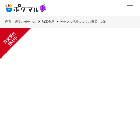
産直・通販のポケマル
加工食品
カラフル乾燥ミックス野菜 3袋
注
文
受
付
停
止
中