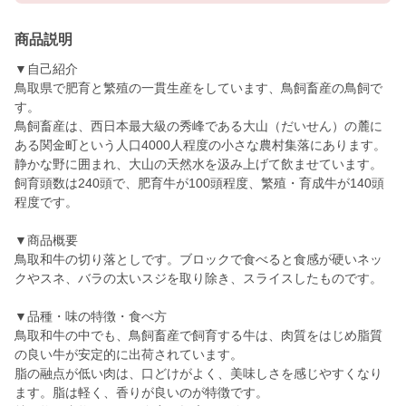
商品説明
▼自己紹介
鳥取県で肥育と繁殖の一貫生産をしています、鳥飼畜産の鳥飼で
す。
鳥飼畜産は、西日本最大級の秀峰である大山（だいせん）の麓に
ある関金町という人口4000人程度の小さな農村集落にあります。
静かな野に囲まれ、大山の天然水を汲み上げて飲ませています。
飼育頭数は240頭で、肥育牛が100頭程度、繁殖・育成牛が140頭
程度です。
▼商品概要
鳥取和牛の切り落としです。ブロックで食べると食感が硬いネッ
クやスネ、バラの太いスジを取り除き、スライスしたものです。
▼品種・味の特徴・食べ方
鳥取和牛の中でも、鳥飼畜産で飼育する牛は、肉質をはじめ脂質
の良い牛が安定的に出荷されています。
脂の融点が低い肉は、口どけがよく、美味しさを感じやすくなり
ます。脂は軽く、香りが良いのが特徴です。