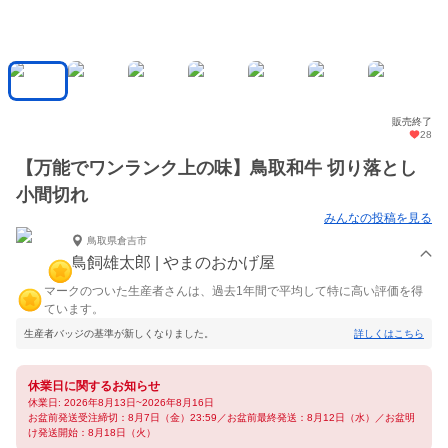
販売終了
28
【万能でワンランク上の味】鳥取和牛 切り落とし
小間切れ
みんなの投稿を見る
鳥取県倉吉市
鳥飼雄太郎 | やまのおかげ屋
マークのついた生産者さんは、過去1年間で平均して特に高い評価を得
ています。
生産者バッジの基準が新しくなりました。
詳しくはこちら
休業日に関するお知らせ
休業日: 2026年8月13日~2026年8月16日
お盆前発送受注締切：8月7日（金）23:59／お盆前最終発送：8月12日（水）／お盆明
け発送開始：8月18日（火）