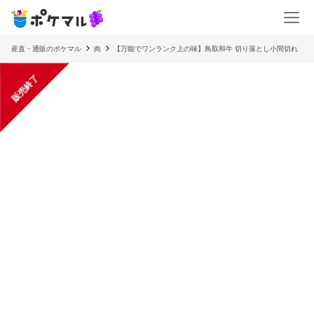
産直・通販のポケマル
肉
【万能でワンランク上の味】鳥取和牛 切り落とし小間切れ
販売終了