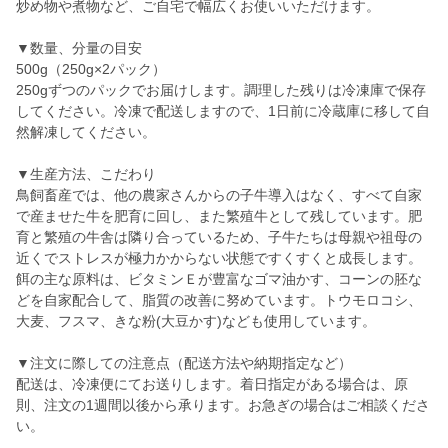
炒め物や煮物など、ご自宅で幅広くお使いいただけます。
▼数量、分量の目安
500g（250g×2パック）
250gずつのパックでお届けします。調理した残りは冷凍庫で保存
してください。冷凍で配送しますので、1日前に冷蔵庫に移して自
然解凍してください。
▼生産方法、こだわり
鳥飼畜産では、他の農家さんからの子牛導入はなく、すべて自家
で産ませた牛を肥育に回し、また繁殖牛として残しています。肥
育と繁殖の牛舎は隣り合っているため、子牛たちは母親や祖母の
近くでストレスが極力かからない状態ですくすくと成長します。
餌の主な原料は、ビタミンＥが豊富なゴマ油かす、コーンの胚な
どを自家配合して、脂質の改善に努めています。トウモロコシ、
大麦、フスマ、きな粉(大豆かす)なども使用しています。
▼注文に際しての注意点（配送方法や納期指定など）
配送は、冷凍便にてお送りします。着日指定がある場合は、原
則、注文の1週間以後から承ります。お急ぎの場合はご相談くださ