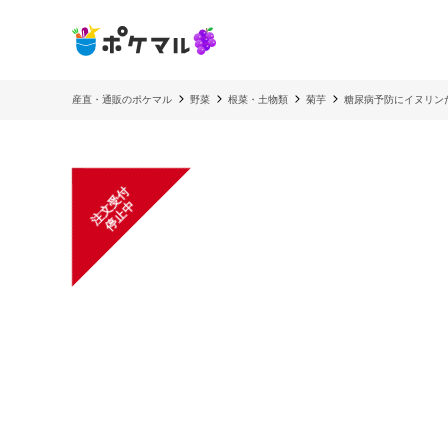
産直・通販のポケマル
野菜
根菜・土物類
菊芋
糖尿病予防にイヌリン
注
文
受
付
停
止
中