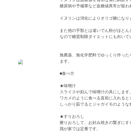
糖尿病や予備軍など血糖値異常が疑わ
イヌリンは消化によりオリゴ糖になり
また他の芋類とは違いでん粉がほとん
なので糖質制限ダイエットにも向いて
無農薬、無化学肥料でゆっくり作った
ます。
■食べ方
★味噌汁
スライスや刻んで味噌汁の具にします
ワカメのように食べる直前に入れると
しっかり茹でるとジャガイモのような
★すりおろし
擦りおろして、お好み焼きの繋ぎにす
我が家では定番です。