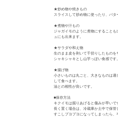
★炒め物や焼きもの
スライスして炒め物に使ったり、バタ
★煮物や汁もの
ジャガイモのように煮物にすることも
ュにも出来ます。
★サラダや和え物
生のまま皮を剥いて千切りしたものを
シャキシャキとし山芋っぽい食感です
★揚げ物
小さいものは丸ごと、大きなものは適
して食べます。
油との相性が良いです。
■保存方法
キクイモは掘りあげると傷みが早いで
長く置く場合は、冷蔵庫か土中で保管
すこしプヨプヨになってしまったら、