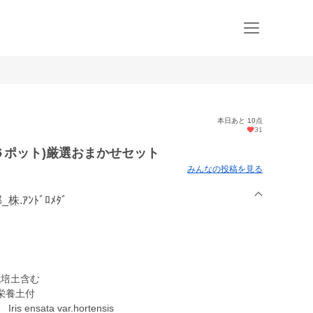
本日あと 10点
31
６ポット)厳選おまかせセット
みんなの投稿を見る
.ｱﾝﾄﾞﾛﾒﾀﾞ
栽培土含む
栄養土付
sata var.hortensis