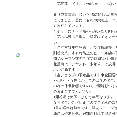
花言葉:「うれしい知らせ」「あなた
新谷花菖蒲園に咲いた150種類の品種
にしました。苗には名札や栄養土、プ
も同梱しています。
１ポットに１〜２輪の花芽があり開花
※花の品種の選択はご指定はできませ
い。
※ご注文は年中発送可。受注確認後、配
到着次第、水もれ防止のビニール袋を
開花シーズン前のご注文時期は5月旬
花菖蒲は「アヤメ科・多年草」で成長
培が容易です。
【当ショップの限定品です】◆全国送
●秋期から春先にかけての出荷の場合
の為の休眠状態ですのでご理解願いま
のまま育ててください。
●開花期は気候により毎年異なります
なる場合がございますのでご了承のほ
●苗の送料は無料です、開花シーズン
発送は特別梱包、追加送料にて発送可