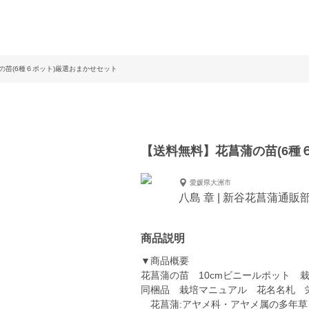
の苗(6種６ポット)厳選おまかせセット
【送料無料】花菖蒲の苗(6種
愛媛県大洲市
八島 章 | 新谷花菖蒲通販部_株
商品説明
▼商品概要
花菖蒲の苗 10cmビニールポット 
同梱品 栽培マニュアル 花名名札 
花菖蒲:アヤメ科・アヤメ属の多年草 Iris en