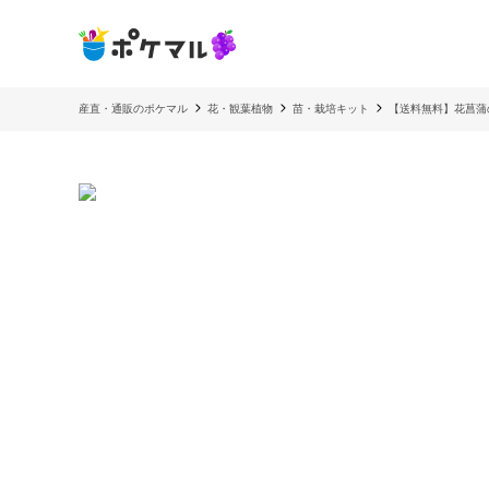
産直・通販のポケマル
花・観葉植物
苗・栽培キット
【送料無料】花菖蒲