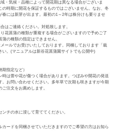
地域・気候・品種によって開花期は異なる場合がございま
この時期に開花を保証するものではございません。なお、冬
が春には新芽が出ます。最初の1～2年は株分けも要りませ
場合はご連絡ください。対処致します。
より花菖蒲の種類が重複する場合がございますので予めご了
菖蒲の種類の指定はできません。
はメールでお受けいたしております。同梱しております「栽
さい。(マニュアルは新谷花菖蒲園サイトでも公開中)
納期指定など）
ン時は蕾や花が傷つく場合があります。つぼみや開花の発送
す。お問い合わせください。多年草で次期も咲きますが今期
のご注文をお薦めします。
センチの水に浸して育ててください。
ルカードを同梱させていただきますのでご希望の方はお知ら