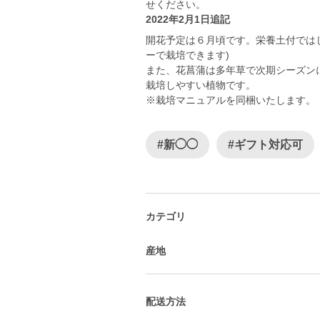
せください。
2022年2月1日追記
開花予定は６月頃です。栄養土付では
ーで栽培できます)
また、花菖蒲は多年草で次期シーズン
栽培しやすい植物です。
※栽培マニュアルを同梱いたします。
#新◯◯
#ギフト対応可
カテゴリ
産地
配送方法