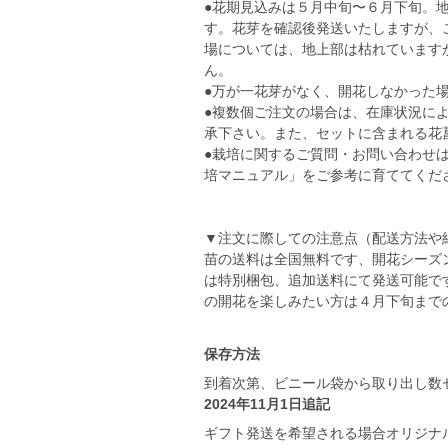
●花期見込みは５月中旬〜６月下旬。
す。花芽を確認後発送いたしますが、
場については、地上部は枯れています
ん。
●万が一花芽がなく、開花しなかった
●複数個ご注文の場合は、在庫状況に
承下さい。また、セットに含まれる花
●栽培に関するご質問・お問い合わせ
培マニュアル」をご参考に育ててくだ
▼注文に際しての注意点（配送方法や
苗の送料は全国無料です、開花シーズ
は特別梱包、追加送料にて発送可能で
の開花を楽しみたい方は４月下旬まで
保存方法
到着次第、ビニール袋から取り出し数
2024年11月1日追記
ギフト発送を希望される場合オリジナ