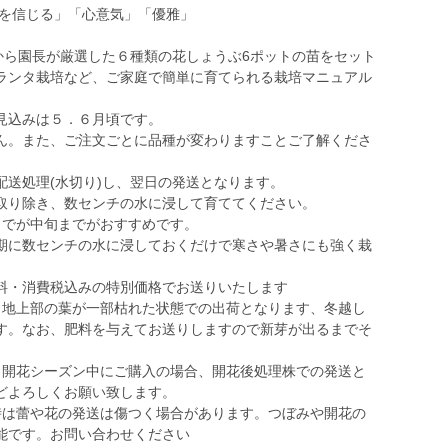
を信じる」「心意気」「優雅」
から園長が厳選した６種類の花しょうぶ6ポットの苗をセット
ランタ栽培など、ご家庭で簡単に育てられる栽培マニュアル
見込みは５．６月頃です。
ん。また、ご注文ごとに品種が変わりますことご了解くださ
送処理(水切り)し、翌日の発送となります。
取り除き、数センチの水に浸して育ててください。
までが中旬までがおすすめです。
期に数センチの水に浸しておくだけで寒さや暑さにも強く栽
料・消費税込みの特別価格でお送りいたします
、地上部の葉が一部枯れた状態での出荷となります、冬越し
す。なお、肥料を与えてお送りしますので新芽が出るまでそ
、開花シーズン中にご購入の場合、開花後処理株での発送と
どよろしくお願い致します。
時は蕾や花の発送は傷つく場合があります。つぼみや開花の
能です。お問い合わせください