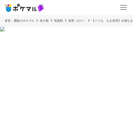
産直・通販のポケマル
魚介類
海藻類
海苔（のり）
【ツゥな、なま海苔】冷凍なま