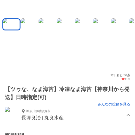
本日あと 30点
153
【ツゥな、なま海苔】冷凍なま海苔【神奈川から発
送】日時指定(可)
みんなの投稿を見る
神奈川県横須賀市
長塚良治 | 丸良水産