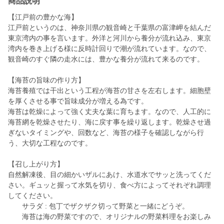
商品説明
【江戸前の豊かな海】
江戸前というのは、神奈川県の観音崎と千葉県の富津岬を結んだ
東京湾内の事を言います。外洋と河川から養分が流れ込み、東京
湾内を巻き上げる様に反時計回りで潮が流れています。なので、
観音崎のすぐ隣の走水には、豊かな養分が流れて来るのです。
【海苔の旨味の作り方】
海苔養殖では干出という工程が海苔の甘さを左右します。細胞壁
を厚くさせる事で旨味成分が増える為です。
海苔は乾燥によって強く丈夫な葉に育ちます。なので、人工的に
海苔網を乾燥させたり、海に戻す事を繰り返します。乾燥させ過
ぎないタイミングや、回数など、海苔の様子を確認しながら行
う、大切な工程なのです。
【召し上がり方】
自然解凍後、目の細かいザルにあけ、水道水でサッと洗ってくだ
さい。ギュッと握って水気を切り、食べ方によってそれぞれ調理
してください。
サラダ : 包丁でザクザク切って野菜と一緒にどうぞ。
海苔は海の野菜ですので、オリジナルの野菜料理をお楽しみ