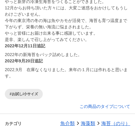
やっと新芽の冷凍生海苔をつくることができました。
12月からお待ち頂いた方々には、大変ご迷惑をおかけしてもうし
わけございません。
今年の東京湾の冬の海は魚やカモが活発で、海苔も育つ温度まで
下がらず、栄養の無い海流に悩まされました。
やっと皆様にお届け出来る事に感謝しています。
是非、楽しんで召し上がってみてください。
2022年12月11日追記
2022年の新海苔をパック詰めしました。
2022年9月20日追記
2022,9月 在庫なくなりました。来年の１月には作れると思いま
す。
#お試し/小サイズ
この商品のタイプについて
魚介類
海藻類
海苔（のり）
カテゴリ