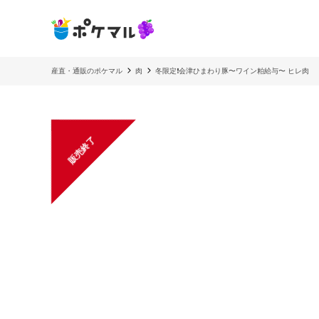
産直・通販のポケマル
肉
冬限定❗️会津ひまわり豚〜ワイン粕給与〜 ヒレ肉
販売終了