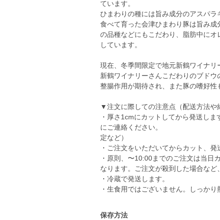
ています。
ひまわりの種には旨み成分のアスパラ
食べて育った会津ひまわり豚は旨み成
の品種などにもこだわり、脂肪中にオ
しています。
現在、冬季間限定で地元新鶴ワイナリ
新鶴ワイナリーさんこだわりのブドウ
整腸作用が期待され、また豚の嗜好性
▼注文に際しての注意点（配送方法や
・厚さ1cmにカットしてから発送し
にご連絡ください。
定など）
・ご注文をいただいてからカット、発
・原則、〜10:00までのご注文は当日
なります。ご注文が殺到した場合など
・冷蔵で発送します。
・生食用ではございません。しっかり
保存方法