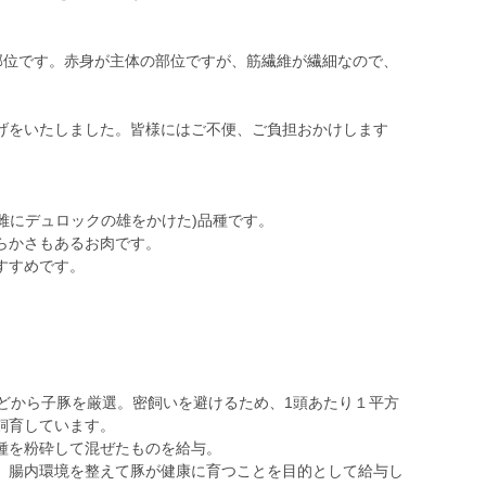
少部位です。赤身が主体の部位ですが、筋繊維が繊細なので、
げをいたしました。皆様にはご不便、ご負担おかけします
の雌にデュロックの雄をかけた)品種です。
らかさもあるお肉です。
すすめです。
などから子豚を厳選。密飼いを避けるため、1頭あたり１平方
飼育しています。
種を粉砕して混ぜたものを給与。
、腸内環境を整えて豚が健康に育つことを目的として給与し