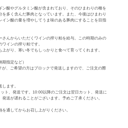
ギン酸やグルタミン酸が含まれており、そのひまわりの種を
分を多く含んだ豚肉となっています。また、今後はひまわり
レイン酸の量を増やしてうま味のある豚肉にすることを目指
ーさんからいただくワインの搾り粕を給与。この時期のみの
のワインの搾り粕です。
も上がり、寒い冬でもしっかりと食べて育ってくれます。
納期指定など）
ますが、ご希望の方はブロックで発送しますので、ご注文の際
送します。
カット、発送です。10:00以降のご注文は翌日カット、発送に
、発送が遅れることがございます。予めご了承ください。
熱を通してからお召し上がりください。