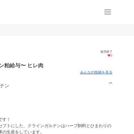
販売終了
3
ン粕給与〜 ヒレ肉
みんなの投稿を見る
ルテン
です！
セプトにした、クラインガルテンはハーブ飼料とひまわりの
豚の生産をしています。