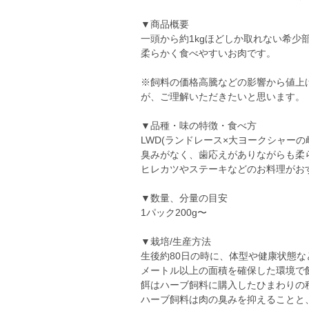
▼商品概要
一頭から約1kgほどしか取れない希
柔らかく食べやすいお肉です。
※飼料の価格高騰などの影響から値上
が、ご理解いただきたいと思います。
▼品種・味の特徴・食べ方
LWD(ランドレース×大ヨークシャー
臭みがなく、歯応えがありながらも柔
ヒレカツやステーキなどのお料理がお
▼数量、分量の目安
1パック200g〜
▼栽培/生産方法
生後約80日の時に、体型や健康状態
メートル以上の面積を確保した環境で
餌はハーブ飼料に購入したひまわりの
ハーブ飼料は肉の臭みを抑えることと