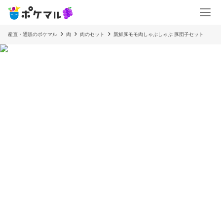
産直・通販のポケマル
肉
肉のセット
新鮮豚モモ肉しゃぶしゃぶ 豚団子セット