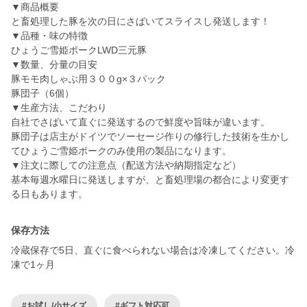
▼商品概要
と畜処理した豚を次の日にさばいてスライスし発送します！
▼品種・味の特徴
ひょうご雪姫ポークLWD三元豚
▼数量、分量の目安
豚モモ肉しゃぶ用３００g×３パック
豚団子（6個）
▼生産方法、こだわり
自社でさばいて直ぐに発送するので鮮度や旨味が違います。
豚団子は店主がドイツでソーセージ作りの修行した技術を生かし
てひょうご雪姫ポークのみ使用の製品になります。
▼注文に際しての注意点（配送方法や納期指定など）
基本毎週水曜日に発送しますが、と畜処理場の都合により変更す
る日もあります。
保存方法
冷蔵保存で5日、直ぐに食べられない場合は冷凍してください。冷
凍で1ヶ月
#お試し/小サイズ
#ギフト対応可