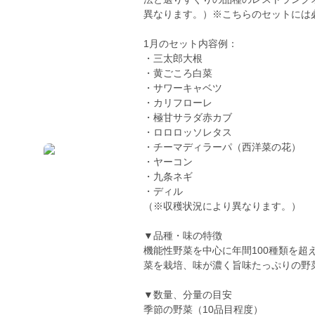
異なります。）※こちらのセットには
1月のセット内容例：
・三太郎大根
・黄ごころ白菜
・サワーキャベツ
・カリフローレ
・極甘サラダ赤カブ
・ロロロッソレタス
・チーマディラーパ（西洋菜の花）
・ヤーコン
・九条ネギ
・ディル
（※収穫状況により異なります。）
▼品種・味の特徴
機能性野菜を中心に年間100種類を
菜を栽培、味が濃く旨味たっぷりの野
▼数量、分量の目安
季節の野菜（10品目程度）