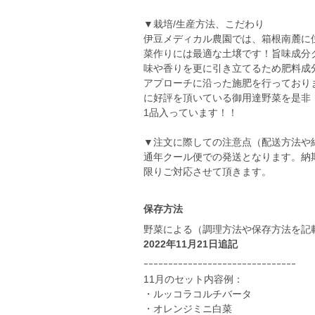
▼栽培/生産方法、こだわり
伊豆メディカル農園では、箱根南麓に
菜作りには最適な土壌です！旨味成分
味や香りを更に引き立てるため肥料成
アプローチに沿った施肥を行っており
に好評を頂いている御用達野菜を是非
1品入っています！！
▼注文に際しての注意点（配送方法や
通年クール便での発送となります。納
限りご対応させて頂きます。
保存方法
野菜による（調理方法や保存方法を記
2022年11月21日追記
ｰｰｰｰｰｰｰｰｰｰｰｰｰｰｰｰｰｰｰｰｰｰｰｰｰｰｰｰｰｰｰ
11月のセット内容例：
・ルッコラコルチバータ
・オレンジミニ白菜