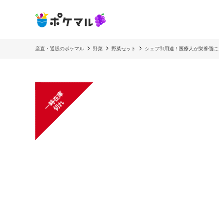
産直・通販のポケマル
野菜
野菜セット
シェフ御用達！医療人が栄養価に
一
在
庫
切
時
れ