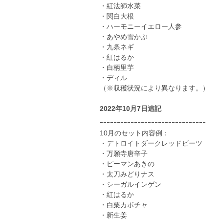
・紅法師水菜
・関白大根
・ハーモニーイエロー人参
・あやめ雪かぶ
・九条ネギ
・紅はるか
・白柄里芋
・ディル
（※収穫状況により異なります。）
ｰｰｰｰｰｰｰｰｰｰｰｰｰｰｰｰｰｰｰｰｰｰｰｰｰｰｰｰｰｰｰ
2022年10月7日追記
ｰｰｰｰｰｰｰｰｰｰｰｰｰｰｰｰｰｰｰｰｰｰｰｰｰｰｰｰｰｰｰ
10月のセット内容例：
・デトロイトダークレッドビーツ
・万願寺唐辛子
・ピーマンあきの
・太刀みどりナス
・シーガルインゲン
・紅はるか
・白栗カボチャ
・新生姜