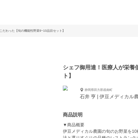
こだわった【旬の機能性野菜9~10品目セット】
シェフ御用達！医療人が栄養価
ト】
静岡県田方郡函南町
石井 亨 | 伊豆メディカル
商品説明
▼商品概要
伊豆メディカル農園の旬のお野菜を1
法と選りすぐりの品種のレストランク