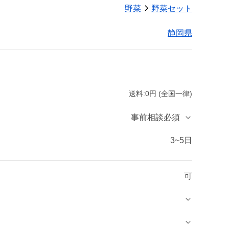
野菜
野菜セット
静岡県
送料:0円 (全国一律)
事前相談必須
3~5日
可