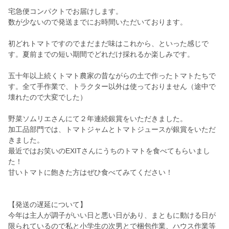
宅急便コンパクトでお届けします。
数が少ないので発送までにお時間いただいております。
初どれトマトですのでまだまだ味はこれから、といった感じで
す。夏前までの短い期間でどれだけ採れるか楽しみです。
五十年以上続くトマト農家の昔ながらの土で作ったトマトたちで
す。全て手作業で、トラクター以外は使っておりません（途中で
壊れたので大変でした）
野菜ソムリエさんにて２年連続銀賞をいただきました。
加工品部門では、トマトジャムとトマトジュースが銀賞をいただ
きました。
最近ではお笑いのEXITさんにうちのトマトを食べてもらいまし
た！
甘いトマトに飽きた方はぜひ食べてみてください！
【発送の遅延について】
今年は主人が調子がいい日と悪い日があり、まともに動ける日が
限られているので私と小学生の次男とで梱包作業、ハウス作業等