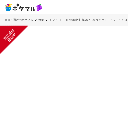
産直・通販のポケマル
野菜
トマト
【送料無料‼︎】農薬なしキラキラミニトマト１キロ
注
文
受
付
停
止
中