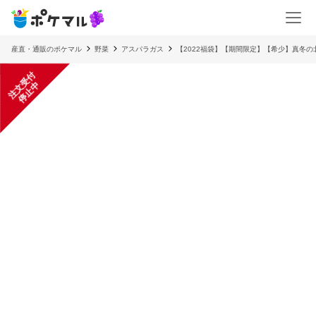
産直・通販のポケマル
野菜
アスパラガス
【2022福袋】【期間限定】【希少】真冬
注
文
受
付
停
止
中