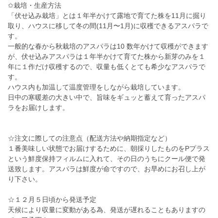
✩栽培・生産方法
「伏せ込み栽培」とは１年半かけて露地で育てた株を11月に掘り
取り、ハウスに移して冬の間(11月〜1月)に収穫できるアスパラで
す。
一般的な春から秋栽培のアスパラは10 数年かけて収穫ができます
が、伏せ込みアスパラは１年半かけて育てた株から新芽のみを１
年に１作だけ収穫するので、収量も低くとても希少なアスパラで
す。
ハウス内も加温して温度管理をしながら栽培しています。
日中の寒暖差の大きい中で、旨味をギュッと蓄えて育ったアスパ
ラをお届けします。
☆注文に際しての注意点（配送方法や納期指定など）
１番美味しい状態でお届けするために、朝採りしたものをPプラス
という鮮度保持フィルムに入れて、その日のうちにクール便で発
送致します。アスパラは鮮度が命ですので、お早めにお召し上が
り下さい。
☆１２月５日頃から発送予定
天候により収量に変動がある為、発送が遅れることもありますの