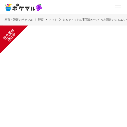
産直・通販のポケマル
野菜
トマト
まるでトマトの宝石箱や~✨くろき園芸のジュエリ
注
文
受
付
停
止
中