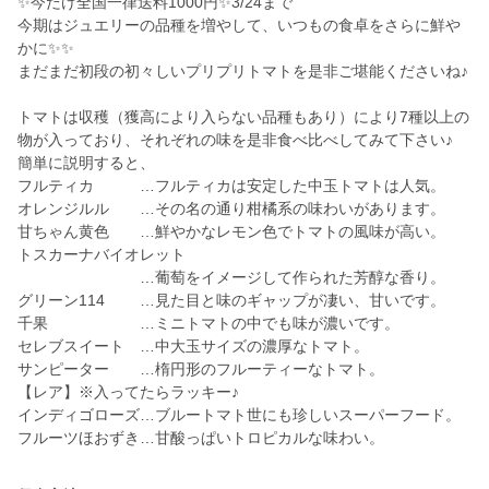
✨今だけ全国一律送料1000円✨3/24まで
今期はジュエリーの品種を増やして、いつもの食卓をさらに鮮や
かに✨✨
まだまだ初段の初々しいプリプリトマトを是非ご堪能くださいね♪
トマトは収穫（獲高により入らない品種もあり）により7種以上の
物が入っており、それぞれの味を是非食べ比べしてみて下さい♪
簡単に説明すると、
フルティカ …フルティカは安定した中玉トマトは人気。
オレンジルル …その名の通り柑橘系の味わいがあります。
甘ちゃん黄色 …鮮やかなレモン色でトマトの風味が高い。
トスカーナバイオレット
…葡萄をイメージして作られた芳醇な香り。
グリーン114 …見た目と味のギャップが凄い、甘いです。
千果 …ミニトマトの中でも味が濃いです。
セレブスイート …中大玉サイズの濃厚なトマト。
サンピーター …楕円形のフルーティーなトマト。
【レア】※入ってたらラッキー♪
インディゴローズ…ブルートマト世にも珍しいスーパーフード。
フルーツほおずき…甘酸っぱいトロピカルな味わい。