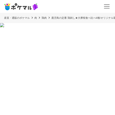
産直・通販のポケマル
肉
鶏肉
鹿児島の定番 鶏刺し★大摩桜食べ比べ4種/オリジナル