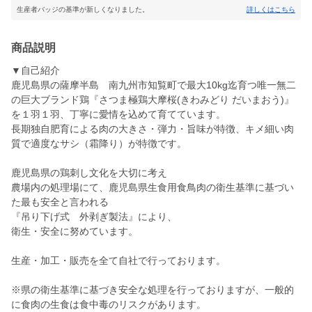
生産者バッジの基準が新しくなりました。
詳しくはこちら
商品説明
▼自己紹介
鹿児島県の薩摩半島 南九州市知覧町で最大10kg迄育つ唯一無二
の巨大ブランド鶏『さつま極鶏大摩桜(きわみどり だいまおう)』
を１羽１羽、丁寧に愛情を込めて育てています。
長期独自肥育による肉の大きさ・弾力・旨味が特徴、キメ細い肉
質で適度なサシ（霜降り）が特徴です。
鹿児島県の鶏刺し文化を大切に考え
農場内の処理場にて、鹿児島県生食用食鳥肉の衛生基準に基づい
た最も安全と言われる
『吊り下げ式 外剥ぎ製法』により、
衛生・安全に努めています。
生産・加工・販売を全て自社で行っております。
※県の衛生基準に基づき安全な処理を行っておりますが、一般的
に食肉の生食は食中毒のリスクがあります。