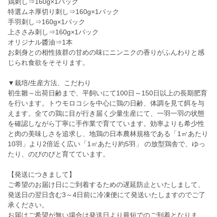
鶏刺し⇒160g×1パック
特選ムネ厚切り刺し⇒160g×1パック
手羽刺し⇒160g×1パック
上ささみ刺し⇒160g×1パック
オリジナル醬油⇒1本
お刺身との相性抜群の甘めの味にニンニクの香りがふんわりと感
じられ食欲をそそります。
▼栽培/生産方法、こだわり
初生雛～出荷日齢まで、平飼いにて100日～150日以上の長期肥育
を行います。トウモロコシを中心に鶏の日齢、体調を見て餌を与
えます。全ての鶏に目が行き届く少量生産にて、一羽一羽の状態
を確認しながら丁寧に手作業で育てています。効率よりも希少性
と肉の美味しさを追求し、地鶏の日本農林規格である「1㎡あたり
10羽」より2倍近く広い「1㎡あたり約5羽」 の放型鶏舎で、ゆっ
たり、のびのびと育てています。
【発送につきまして】
ご希望のお届け日にご到着するための遅延防止といたしまして、
発送日の翌日含む3～4日前に冷凍便にて発送いたしますのでご了
承ください。
お届けご希望が無い場合は発送日より最短でのご到着となりま