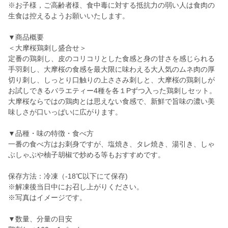
※お子様，ご高齢者様、食中毒に対する抵抗力の弱い人は食肉の
生食は控えるようお願いいたします。
▼商品概要
＜大摩桜鶏刺し盛合せ＞
定番の鶏刺し、皮のコリコリとした食感と身の甘さを感じられる
手羽刺し、大摩桜の食感を最大限に味わえる大人気のムネ肉の厚
切り刺し、しっとり口触りの上ささみ刺しと、大摩桜の鶏刺しが
お試しできるバラエティー4種を各１Pずつ入った鶏刺しセット。
大摩桜ならではの鶏肉とは思えない食感で、新鮮で旨味の濃い美
味しさが口いっぱいに広がります。
▼品種・味の特徴・食べ方
一番の食べ方はお刺身ですが、塩焼き、タレ焼き、湯引き、しゃ
ぶしゃぶや柚子胡椒で炒める等もおすすめです。
保存方法：冷凍（-18℃以下にて保存)
※解凍後当日中にお召し上がりください。
※写真はイメージです。
▼数量、分量の目安