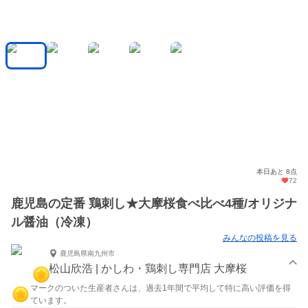
本日あと 8点
72
鹿児島の定番 鶏刺し★大摩桜食べ比べ4種/オリジナ
ル醤油（冷凍）
みんなの投稿を見る
鹿児島県南九州市
松山欣浩 | かしわ・鶏刺し専門店 大摩桜
マークのついた生産者さんは、過去1年間で平均して特に高い評価を得
ています。