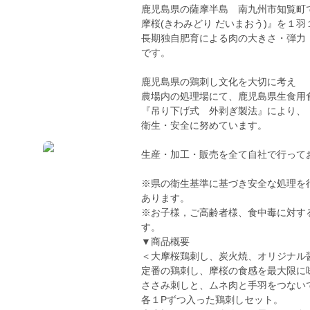
鹿児島県の薩摩半島 南九州市知覧町で
摩桜(きわみどり だいまおう)』を１
長期独自肥育による肉の大きさ・弾力
です。
鹿児島県の鶏刺し文化を大切に考え
農場内の処理場にて、鹿児島県生食用
『吊り下げ式 外剥ぎ製法』により、
衛生・安全に努めています。
生産・加工・販売を全て自社で行って
※県の衛生基準に基づき安全な処理を
あります。
※お子様，ご高齢者様、食中毒に対す
す。
▼商品概要
＜大摩桜鶏刺し、炭火焼、オリジナル
定番の鶏刺し、摩桜の食感を最大限に
ささみ刺しと、ムネ肉と手羽をつない
各１Pずつ入った鶏刺しセット。