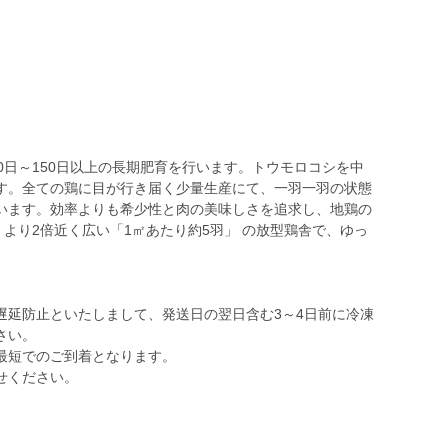
0日～150日以上の長期肥育を行います。トウモロコシを中
す。全ての鶏に目が行き届く少量生産にて、一羽一羽の状態
います。効率よりも希少性と肉の美味しさを追求し、地鶏の
」より2倍近く広い「1㎡あたり約5羽」 の放型鶏舎で、ゆっ
遅延防止といたしまして、発送日の翌日含む3～4日前に冷凍
さい。
最短でのご到着となります。
せください。