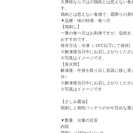
大摩桜ならではの鶏肉とは思えない食
す。
鶏肉とは思えない食感で、霜降りの美
▼品種・味の特徴・食べ方
【鶏刺し】
一番の食べ方はお刺身ですが、塩焼き
おすすめです。
保存方法：冷凍（-18℃以下にて保存)
※解凍後当日中にお召し上がりくださ
※写真はイメージです。
【炭火焼】
解凍後、中身を取り出し容器に移し替
分）
※解凍後当日中にお召し上がりくださ
※写真はイメージです
【さしみ醤油】
鶏刺しと相性バッチリのやや甘めな鹿
▼数量、分量の目安
内容
鶏刺し⇒160g×1パック