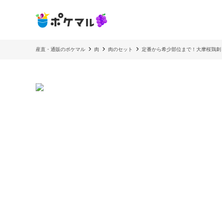
産直・通販のポケマル
肉
肉のセット
定番から希少部位まで！大摩桜鶏刺し