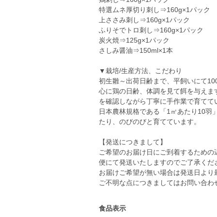
特選ムネ厚切り刺し⇒160g×1パック
上ささみ刺し⇒160g×1パック
ふりそでトロ刺し⇒160g×1パック
炭火焼⇒125g×1パック
さしみ醤油⇒150ml×1本
▼栽培/生産方法、こだわり
初生雛～出荷日齢まで、平飼いにて10
心に鶏の日齢、体調を見て餌を与えま
を確認しながら丁寧に手作業で育てて
日本農林規格である「1㎡あたり10羽
たり、のびのびと育てています。
【発送につきまして】
ご希望のお届け日にご到着するための
便にて発送いたしますのでご了承くだ
お届けご希望が無い場合は発送日より
ご不明な点につきましてはお問い合わ
食品表示