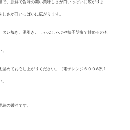
感で、新鮮で旨味の濃い美味しさが口いっぱいに広がりま
味しさが口いっぱいに広がります。
、タレ焼き、湯引き、しゃぶしゃぶや柚子胡椒で炒めるのも
い。
え温めてお召し上がりください。（電子レンジ６００W約1
い。
児島の醤油です。