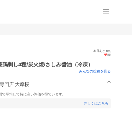
本日あと 8点
55
鶏刺し4種/炭火焼/さしみ醬油（冷凍）
みんなの投稿を見る
し専門店 大摩桜
間で平均して特に高い評価を得ています。
詳しくはこちら