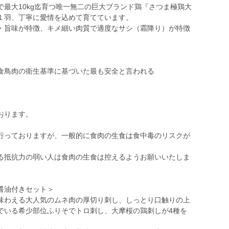
最大10kg迄育つ唯一無二の巨大ブランド鶏『さつま極鶏大
羽１羽、丁寧に愛情を込めて育てています。
・旨味が特徴、キメ細い肉質で適度なサシ（霜降り）が特徴
食鳥肉の衛生基準に基づいた最も安全と言われる
おります。
行っておりますが、一般的に食肉の生食は食中毒のリスクが
る抵抗力の弱い人は食肉の生食は控えるようお願いいたしま
醤油付きセット＞
味わえる大人気のムネ肉の厚切り刺し、しっとり口触りの上
でいる希少部位ふりそでトロ刺し、大摩桜の鶏刺しが4種を