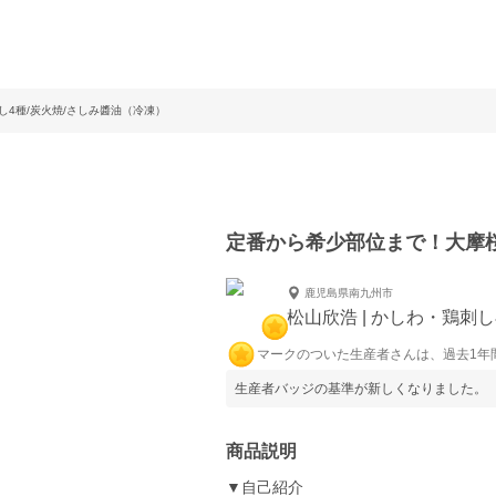
4種/炭火焼/さしみ醬油（冷凍）
定番から希少部位まで！大摩桜
鹿児島県南九州市
松山欣浩 | かしわ・鶏刺
マークのついた生産者さんは、過去1年
生産者バッジの基準が新しくなりました。
商品説明
▼自己紹介