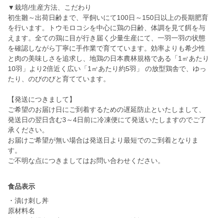
▼栽培/生産方法、こだわり
初生雛～出荷日齢まで、平飼いにて100日～150日以上の長期肥育
を行います。トウモロコシを中心に鶏の日齢、体調を見て餌を与
えます。全ての鶏に目が行き届く少量生産にて、一羽一羽の状態
を確認しながら丁寧に手作業で育てています。効率よりも希少性
と肉の美味しさを追求し、地鶏の日本農林規格である「1㎡あたり
10羽」より2倍近く広い「1㎡あたり約5羽」 の放型鶏舎で、ゆっ
たり、のびのびと育てています。
【発送につきまして】
ご希望のお届け日にご到着するための遅延防止といたしまして、
発送日の翌日含む3～4日前に冷凍便にて発送いたしますのでご了
承ください。
お届けご希望が無い場合は発送日より最短でのご到着となりま
す。
ご不明な点につきましてはお問い合わせください。
食品表示
・漬け刺し丼
原材料名