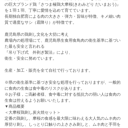
の巨大ブランド鶏『さつま極鶏大摩桜(きわみどり だいまおう)』
を１羽１羽、丁寧に愛情を込めて育てています。
長期独自肥育による肉の大きさ・弾力・旨味が特徴、キメ細い肉
質で適度なサシ（霜降り）が特徴です。
鹿児島県の鶏刺し文化を大切に考え
農場内の処理場にて、鹿児島県生食用食鳥肉の衛生基準に基づい
た最も安全と言われる
『吊り下げ式 外剥ぎ製法』により、
衛生・安全に努めています。
生産・加工・販売を全て自社で行っております。
※県の衛生基準に基づき安全な処理を行っておりますが、一般的
に食肉の生食は食中毒のリスクがあります。
※お子様，ご高齢者様、食中毒に対する抵抗力の弱い人は食肉の
生食は控えるようお願いいたします。
▼商品概要
＜大摩桜鶏刺し炭火焼セット＞
定番の鶏刺し、摩桜の食感を最大限に味わえる大人気のムネ肉の
厚切り刺し、しっとり口触りの上ささみ刺しと、ムネ肉と手羽を