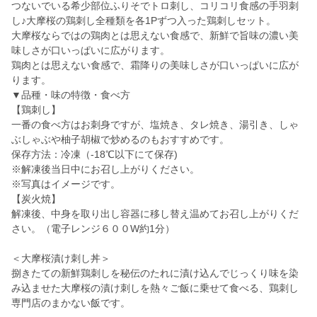
つないでいる希少部位ふりそでトロ刺し、コリコリ食感の手羽刺
し♪大摩桜の鶏刺し全種類を各1Pずつ入った鶏刺しセット。
大摩桜ならではの鶏肉とは思えない食感で、新鮮で旨味の濃い美
味しさが口いっぱいに広がります。
鶏肉とは思えない食感で、霜降りの美味しさが口いっぱいに広が
ります。
▼品種・味の特徴・食べ方
【鶏刺し】
一番の食べ方はお刺身ですが、塩焼き、タレ焼き、湯引き、しゃ
ぶしゃぶや柚子胡椒で炒めるのもおすすめです。
保存方法：冷凍（-18℃以下にて保存)
※解凍後当日中にお召し上がりください。
※写真はイメージです。
【炭火焼】
解凍後、中身を取り出し容器に移し替え温めてお召し上がりくだ
さい。（電子レンジ６００W約1分）
＜大摩桜漬け刺し丼＞
捌きたての新鮮鶏刺しを秘伝のたれに漬け込んでじっくり味を染
み込ませた大摩桜の漬け刺しを熱々ご飯に乗せて食べる、鶏刺し
専門店のまかない飯です。