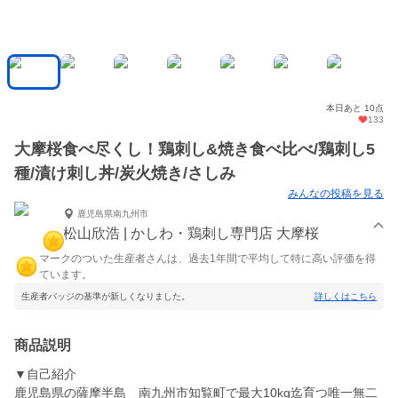
本日あと 10点
133
大摩桜食べ尽くし！鶏刺し&焼き食べ比べ/鶏刺し5
種/漬け刺し丼/炭火焼き/さしみ
みんなの投稿を見る
鹿児島県南九州市
松山欣浩 | かしわ・鶏刺し専門店 大摩桜
マークのついた生産者さんは、過去1年間で平均して特に高い評価を得
ています。
生産者バッジの基準が新しくなりました。
詳しくはこちら
商品説明
▼自己紹介
鹿児島県の薩摩半島 南九州市知覧町で最大10kg迄育つ唯一無二