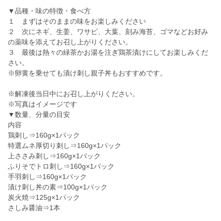
▼品種・味の特徴・食べ方
１ まずはそのままの味をお楽しみください
２ 次にネギ、生姜、ワサビ、大葉、刻み海苔、ゴマなどお好み
の薬味を添えてお召し上がりください。
３ 最後は熱々の緑茶かお湯を注ぎ鶏茶漬けにしてお楽しみくだ
さい。
※卵黄を乗せても漬け刺し親子丼もおすすめです。
※解凍後当日中にお召し上がりください。
※写真はイメージです
▼数量、分量の目安
内容
鶏刺し⇒160g×1パック
特選ムネ厚切り刺し⇒160g×1パック
上ささみ刺し⇒160g×1パック
ふりそでトロ刺し⇒160g×1パック
手羽刺し⇒160g×1パック
漬け刺し丼の素⇒100g×1パック
炭火焼⇒125g×1パック
さしみ醤油⇒1本