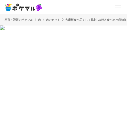
産直・通販のポケマル
肉
肉のセット
大摩桜食べ尽くし！鶏刺し&焼き食べ比べ/鶏刺し