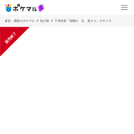
産直・通販のポケマル
魚介類
下津井産「朝獲れ 生 真タコ」小サイズ
販売終了