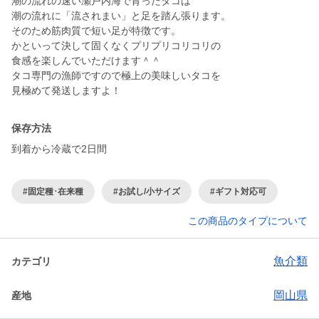
潮の流れの速い瀬戸内海で育ったタコは
潮の流れに「流されまい」と足を踏ん張ります。
そのため筋肉質で短い足が特徴です。
かといって決して固くなくプリプリコリコリの
食感を楽しんでいただけます＾＾
タコ専門の漁師ですので極上の美味しいタコを
見極めて発送しますよ！
保存方法
到着から冷蔵で2日間
#固定種･在来種
#お試し/小サイズ
#ギフト対応可
この商品のタイプについて
魚介類
カテゴリ
岡山県
産地